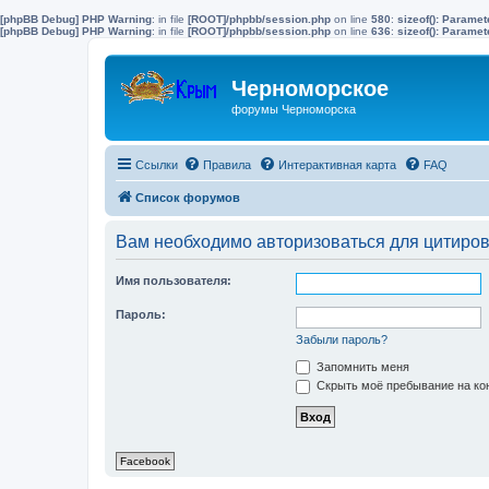
[phpBB Debug] PHP Warning
: in file
[ROOT]/phpbb/session.php
on line
580
:
sizeof(): Parame
[phpBB Debug] PHP Warning
: in file
[ROOT]/phpbb/session.php
on line
636
:
sizeof(): Parame
Черноморское
форумы Черноморска
Ссылки
Правила
Интерактивная карта
FAQ
Список форумов
Вам необходимо авторизоваться для цитиро
Имя пользователя:
Пароль:
Забыли пароль?
Запомнить меня
Скрыть моё пребывание на кон
Facebook