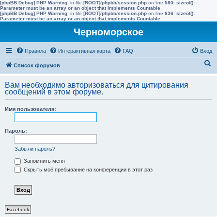
[phpBB Debug] PHP Warning
: in file
[ROOT]/phpbb/session.php
on line
580
:
sizeof():
Parameter must be an array or an object that implements Countable
[phpBB Debug] PHP Warning
: in file
[ROOT]/phpbb/session.php
on line
636
:
sizeof():
Parameter must be an array or an object that implements Countable
Черноморское
Правила
Интерактивная карта
FAQ
Вход
П
Список форумов
о
Вам необходимо авторизоваться для цитирования
и
сообщений в этом форуме.
с
Имя пользователя:
к
Пароль:
Забыли пароль?
Запомнить меня
Скрыть моё пребывание на конференции в этот раз
Facebook