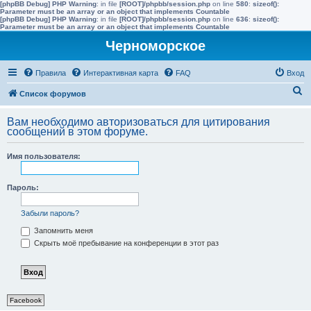
[phpBB Debug] PHP Warning
: in file
[ROOT]/phpbb/session.php
on line
580
:
sizeof():
Parameter must be an array or an object that implements Countable
[phpBB Debug] PHP Warning
: in file
[ROOT]/phpbb/session.php
on line
636
:
sizeof():
Parameter must be an array or an object that implements Countable
Черноморское
Правила
Интерактивная карта
FAQ
Вход
П
Список форумов
о
Вам необходимо авторизоваться для цитирования
и
сообщений в этом форуме.
с
Имя пользователя:
к
Пароль:
Забыли пароль?
Запомнить меня
Скрыть моё пребывание на конференции в этот раз
Facebook