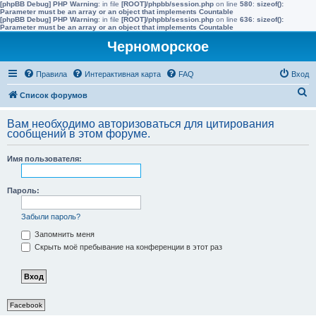
[phpBB Debug] PHP Warning
: in file
[ROOT]/phpbb/session.php
on line
580
:
sizeof():
Parameter must be an array or an object that implements Countable
[phpBB Debug] PHP Warning
: in file
[ROOT]/phpbb/session.php
on line
636
:
sizeof():
Parameter must be an array or an object that implements Countable
Черноморское
Правила
Интерактивная карта
FAQ
Вход
П
Список форумов
о
Вам необходимо авторизоваться для цитирования
и
сообщений в этом форуме.
с
Имя пользователя:
к
Пароль:
Забыли пароль?
Запомнить меня
Скрыть моё пребывание на конференции в этот раз
Facebook