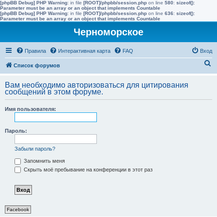
[phpBB Debug] PHP Warning
: in file
[ROOT]/phpbb/session.php
on line
580
:
sizeof():
Parameter must be an array or an object that implements Countable
[phpBB Debug] PHP Warning
: in file
[ROOT]/phpbb/session.php
on line
636
:
sizeof():
Parameter must be an array or an object that implements Countable
Черноморское
Правила
Интерактивная карта
FAQ
Вход
П
Список форумов
о
Вам необходимо авторизоваться для цитирования
и
сообщений в этом форуме.
с
Имя пользователя:
к
Пароль:
Забыли пароль?
Запомнить меня
Скрыть моё пребывание на конференции в этот раз
Facebook