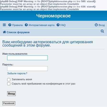
[phpBB Debug] PHP Warning
: in file
[ROOT]/phpbb/session.php
on line
580
:
sizeof():
Parameter must be an array or an object that implements Countable
[phpBB Debug] PHP Warning
: in file
[ROOT]/phpbb/session.php
on line
636
:
sizeof():
Parameter must be an array or an object that implements Countable
Черноморское
Правила
Интерактивная карта
FAQ
Вход
П
Список форумов
о
Вам необходимо авторизоваться для цитирования
и
сообщений в этом форуме.
с
Имя пользователя:
к
Пароль:
Забыли пароль?
Запомнить меня
Скрыть моё пребывание на конференции в этот раз
Facebook