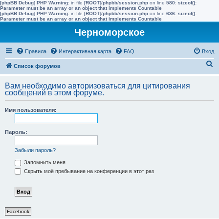
[phpBB Debug] PHP Warning
: in file
[ROOT]/phpbb/session.php
on line
580
:
sizeof():
Parameter must be an array or an object that implements Countable
[phpBB Debug] PHP Warning
: in file
[ROOT]/phpbb/session.php
on line
636
:
sizeof():
Parameter must be an array or an object that implements Countable
Черноморское
Правила
Интерактивная карта
FAQ
Вход
П
Список форумов
о
Вам необходимо авторизоваться для цитирования
и
сообщений в этом форуме.
с
Имя пользователя:
к
Пароль:
Забыли пароль?
Запомнить меня
Скрыть моё пребывание на конференции в этот раз
Facebook