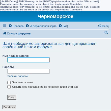
[phpBB Debug] PHP Warning
: in file
[ROOT]/phpbb/session.php
on line
580
:
sizeof():
Parameter must be an array or an object that implements Countable
[phpBB Debug] PHP Warning
: in file
[ROOT]/phpbb/session.php
on line
636
:
sizeof():
Parameter must be an array or an object that implements Countable
Черноморское
Правила
Интерактивная карта
FAQ
Вход
П
Список форумов
о
Вам необходимо авторизоваться для цитирования
и
сообщений в этом форуме.
с
Имя пользователя:
к
Пароль:
Забыли пароль?
Запомнить меня
Скрыть моё пребывание на конференции в этот раз
Facebook