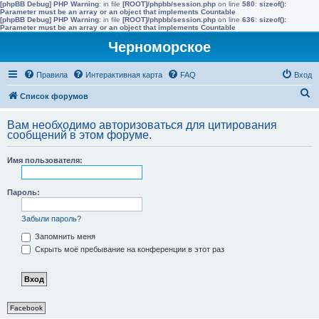
[phpBB Debug] PHP Warning
: in file
[ROOT]/phpbb/session.php
on line
580
:
sizeof():
Parameter must be an array or an object that implements Countable
[phpBB Debug] PHP Warning
: in file
[ROOT]/phpbb/session.php
on line
636
:
sizeof():
Parameter must be an array or an object that implements Countable
Черноморское
Правила
Интерактивная карта
FAQ
Вход
П
Список форумов
о
Вам необходимо авторизоваться для цитирования
и
сообщений в этом форуме.
с
Имя пользователя:
к
Пароль:
Забыли пароль?
Запомнить меня
Скрыть моё пребывание на конференции в этот раз
Facebook