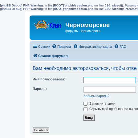
[phpBB Debug] PHP Warning
: in file
[ROOT]/phpbb/session.php
on line
580
:
sizeof(): Parame
[phpBB Debug] PHP Warning
: in file
[ROOT]/phpbb/session.php
on line
636
:
sizeof(): Parame
Черноморское
форумы Черноморска
Ссылки
Правила
Интерактивная карта
FAQ
Список форумов
Вам необходимо авторизоваться, чтобы отвеч
Имя пользователя:
Пароль:
Забыли пароль?
Запомнить меня
Скрыть моё пребывание на кон
Facebook