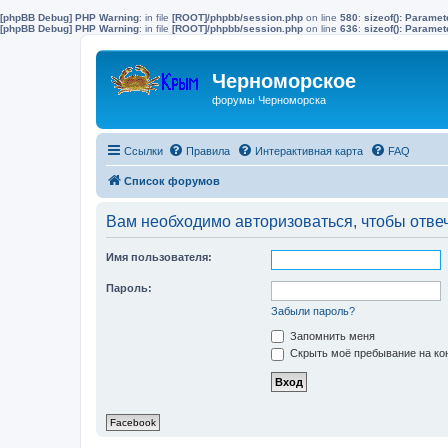
[phpBB Debug] PHP Warning
: in file
[ROOT]/phpbb/session.php
on line
580
:
sizeof(): Parame
[phpBB Debug] PHP Warning
: in file
[ROOT]/phpbb/session.php
on line
636
:
sizeof(): Parame
Черноморское
форумы Черноморска
Ссылки
Правила
Интерактивная карта
FAQ
Список форумов
Вам необходимо авторизоваться, чтобы отвеч
Имя пользователя:
Пароль:
Забыли пароль?
Запомнить меня
Скрыть моё пребывание на кон
Facebook