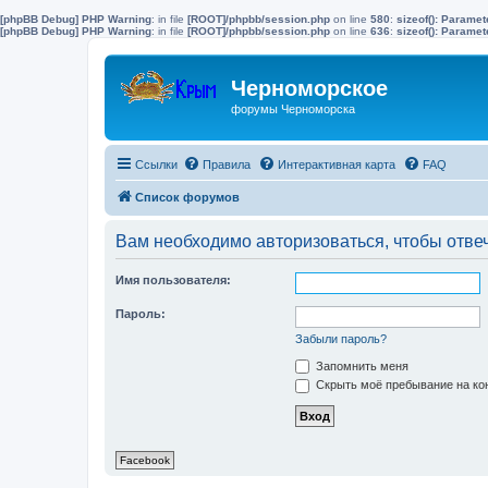
[phpBB Debug] PHP Warning
: in file
[ROOT]/phpbb/session.php
on line
580
:
sizeof(): Parame
[phpBB Debug] PHP Warning
: in file
[ROOT]/phpbb/session.php
on line
636
:
sizeof(): Parame
Черноморское
форумы Черноморска
Ссылки
Правила
Интерактивная карта
FAQ
Список форумов
Вам необходимо авторизоваться, чтобы отвеч
Имя пользователя:
Пароль:
Забыли пароль?
Запомнить меня
Скрыть моё пребывание на кон
Facebook