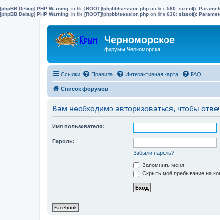
[phpBB Debug] PHP Warning
: in file
[ROOT]/phpbb/session.php
on line
580
:
sizeof(): Parame
[phpBB Debug] PHP Warning
: in file
[ROOT]/phpbb/session.php
on line
636
:
sizeof(): Parame
Черноморское
форумы Черноморска
Ссылки
Правила
Интерактивная карта
FAQ
Список форумов
Вам необходимо авторизоваться, чтобы отвеч
Имя пользователя:
Пароль:
Забыли пароль?
Запомнить меня
Скрыть моё пребывание на кон
Facebook