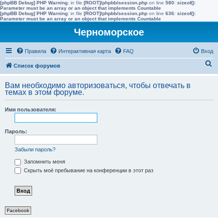
[phpBB Debug] PHP Warning
: in file
[ROOT]/phpbb/session.php
on line
580
:
sizeof():
Parameter must be an array or an object that implements Countable
[phpBB Debug] PHP Warning
: in file
[ROOT]/phpbb/session.php
on line
636
:
sizeof():
Parameter must be an array or an object that implements Countable
Черноморское
Правила
Интерактивная карта
FAQ
Вход
П
Список форумов
о
Вам необходимо авторизоваться, чтобы отвечать в
и
темах в этом форуме.
с
Имя пользователя:
к
Пароль:
Забыли пароль?
Запомнить меня
Скрыть моё пребывание на конференции в этот раз
Facebook