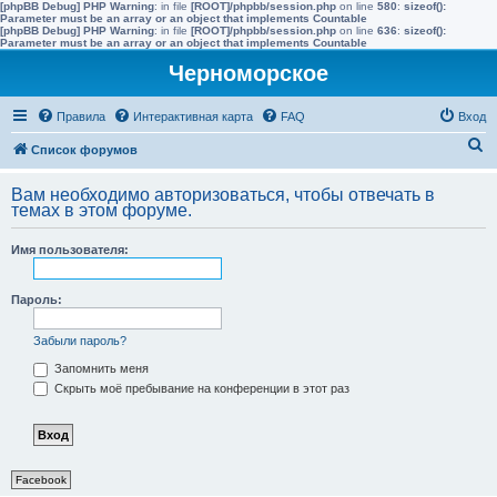
[phpBB Debug] PHP Warning
: in file
[ROOT]/phpbb/session.php
on line
580
:
sizeof():
Parameter must be an array or an object that implements Countable
[phpBB Debug] PHP Warning
: in file
[ROOT]/phpbb/session.php
on line
636
:
sizeof():
Parameter must be an array or an object that implements Countable
Черноморское
Правила
Интерактивная карта
FAQ
Вход
П
Список форумов
о
Вам необходимо авторизоваться, чтобы отвечать в
и
темах в этом форуме.
с
Имя пользователя:
к
Пароль:
Забыли пароль?
Запомнить меня
Скрыть моё пребывание на конференции в этот раз
Facebook