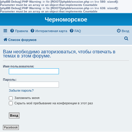
[phpBB Debug] PHP Warning
: in file
[ROOT]/phpbb/session.php
on line
580
:
sizeof():
Parameter must be an array or an object that implements Countable
[phpBB Debug] PHP Warning
: in file
[ROOT]/phpbb/session.php
on line
636
:
sizeof():
Parameter must be an array or an object that implements Countable
Черноморское
Правила
Интерактивная карта
FAQ
Вход
П
Список форумов
о
Вам необходимо авторизоваться, чтобы отвечать в
и
темах в этом форуме.
с
Имя пользователя:
к
Пароль:
Забыли пароль?
Запомнить меня
Скрыть моё пребывание на конференции в этот раз
Facebook