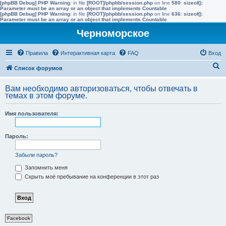
[phpBB Debug] PHP Warning
: in file
[ROOT]/phpbb/session.php
on line
580
:
sizeof():
Parameter must be an array or an object that implements Countable
[phpBB Debug] PHP Warning
: in file
[ROOT]/phpbb/session.php
on line
636
:
sizeof():
Parameter must be an array or an object that implements Countable
Черноморское
Правила
Интерактивная карта
FAQ
Вход
П
Список форумов
о
Вам необходимо авторизоваться, чтобы отвечать в
и
темах в этом форуме.
с
Имя пользователя:
к
Пароль:
Забыли пароль?
Запомнить меня
Скрыть моё пребывание на конференции в этот раз
Facebook