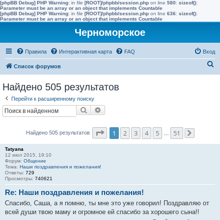
[phpBB Debug] PHP Warning
: in file
[ROOT]/phpbb/session.php
on line
580
:
sizeof():
Parameter must be an array or an object that implements Countable
[phpBB Debug] PHP Warning
: in file
[ROOT]/phpbb/session.php
on line
636
:
sizeof():
Parameter must be an array or an object that implements Countable
Черноморское
Правила
Интерактивная карта
FAQ
Вход
П
Список форумов
о
Найдено 505 результатов
и
Перейти к расширенному поиску
с
Поиск
Расширенный поиск
к
Страница
1
из
51
1
2
3
4
5
51
Найдено 505 результатов
…
След.
Tatyana
12 июл 2015, 19:10
Форум:
Общение
Тема:
Наши поздравления и пожелания!
Ответы:
729
Просмотры:
740621
Re: Наши поздравления и пожелания!
Спасибо, Саша, а я помню, ты мне это уже говорил! Поздравляю от
всей души твою маму и огромное ей спасибо за хорошего сына!!