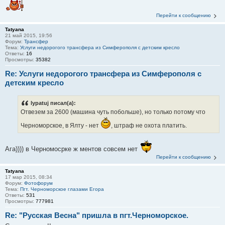
Перейти к сообщению
Tatyana
21 май 2015, 19:56
Форум:
Трансфер
Тема:
Услуги недорогого трансфера из Симферополя с детским кресло
Ответы:
16
Просмотры:
35382
Re: Услуги недорогого трансфера из Симферополя с
детским кресло
lypatuj писал(а):
Отвезем за 2600 (машина чуть побольше), но только потому что
Черноморское, в Ялту - нет
, штраф не охота платить.
Ага)))) в Черномосрке ж ментов совсем нет
Перейти к сообщению
Tatyana
17 мар 2015, 08:34
Форум:
Фотофорум
Тема:
Пгт. Черноморское глазами Егора
Ответы:
531
Просмотры:
777981
Re: "Русская Весна" пришла в пгт.Черноморское.