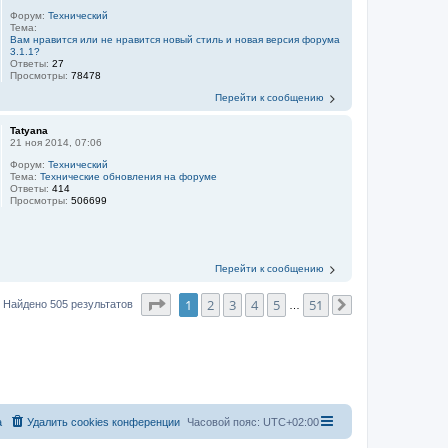
Форум:
Технический
Тема:
Вам нравится или не нравится новый стиль и новая версия форума
3.1.1?
Ответы:
27
Просмотры:
78478
Перейти к сообщению
Tatyana
21 ноя 2014, 07:06
Форум:
Технический
Тема:
Технические обновления на форуме
Ответы:
414
Просмотры:
506699
Перейти к сообщению
Страница
1
из
51
1
2
3
4
5
51
Найдено 505 результатов
…
След.
а
Удалить cookies конференции
Часовой пояс:
UTC+02:00