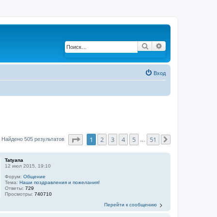
Поиск
Расширенный по
Вход
Страница
1
из
51
1
2
3
4
5
51
Найдено 505 результатов
…
След.
Tatyana
12 июл 2015, 19:10
Форум:
Общение
Тема:
Наши поздравления и пожелания!
Ответы:
729
Просмотры:
740710
Перейти к сообщению