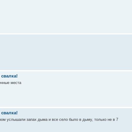
 свалка!
енные места
 свалка!
ром услышали запах дыма и все село было в дыму, только не в 7