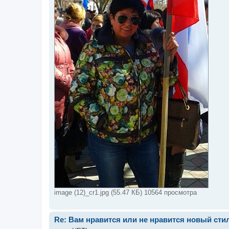
image (12)_cr1.jpg (55.47 КБ) 10564 просмотра
Re: Вам нравится или не нравится новый стил