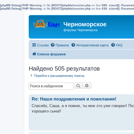
[phpBB Debug] PHP Warning
: in file
[ROOT]/phpbb/session.php
on line
580
:
sizeof(): Parame
[phpBB Debug] PHP Warning
: in file
[ROOT]/phpbb/session.php
on line
636
:
sizeof(): Parame
Черноморское
форумы Черноморска
Ссылки
Правила
Интерактивная карта
FAQ
Список форумов
Найдено 505 результатов
Перейти к расширенному поиску
Поиск
Расширенный поиск
Re: Наши поздравления и пожелания!
Спасибо, Саша, а я помню, ты мне это уже говорил! П
хорошего сына!!