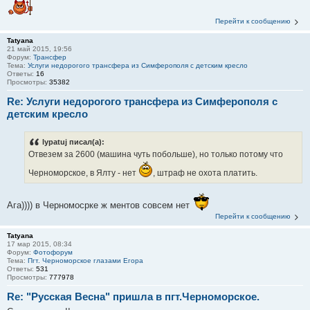
Перейти к сообщению
Tatyana
21 май 2015, 19:56
Форум:
Трансфер
Тема:
Услуги недорогого трансфера из Симферополя с детским кресло
Ответы:
16
Просмотры:
35382
Re: Услуги недорогого трансфера из Симферополя с
детским кресло
lypatuj писал(а):
Отвезем за 2600 (машина чуть побольше), но только потому что
Черноморское, в Ялту - нет
, штраф не охота платить.
Ага)))) в Черномосрке ж ментов совсем нет
Перейти к сообщению
Tatyana
17 мар 2015, 08:34
Форум:
Фотофорум
Тема:
Пгт. Черноморское глазами Егора
Ответы:
531
Просмотры:
777978
Re: "Русская Весна" пришла в пгт.Черноморское.