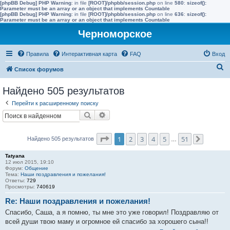
[phpBB Debug] PHP Warning
: in file
[ROOT]/phpbb/session.php
on line
580
:
sizeof():
Parameter must be an array or an object that implements Countable
[phpBB Debug] PHP Warning
: in file
[ROOT]/phpbb/session.php
on line
636
:
sizeof():
Parameter must be an array or an object that implements Countable
Черноморское
Правила
Интерактивная карта
FAQ
Вход
П
Список форумов
о
Найдено 505 результатов
и
Перейти к расширенному поиску
с
Поиск
Расширенный поиск
к
Страница
1
из
51
1
2
3
4
5
51
Найдено 505 результатов
…
След.
Tatyana
12 июл 2015, 19:10
Форум:
Общение
Тема:
Наши поздравления и пожелания!
Ответы:
729
Просмотры:
740619
Re: Наши поздравления и пожелания!
Спасибо, Саша, а я помню, ты мне это уже говорил! Поздравляю от
всей души твою маму и огромное ей спасибо за хорошего сына!!