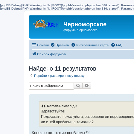
[phpBB Debug] PHP Warning
: in file
[ROOT]/phpbb/session.php
on line
580
:
sizeof(): Parame
[phpBB Debug] PHP Warning
: in file
[ROOT]/phpbb/session.php
on line
636
:
sizeof(): Parame
Черноморское
форумы Черноморска
Ссылки
Правила
Интерактивная карта
FAQ
Список форумов
Найдено 11 результатов
Перейти к расширенному поиску
Поиск
Расширенный поиск
RomanA писал(а):
Здравствуйте!
Подскажите пожалуйста, разрешено ли перемещение ч
ли с ней проблем на таможне?
Конечно нет, какие проблемы.!?