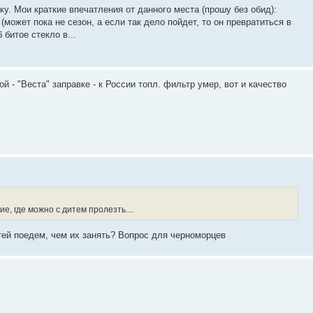
у. Мои краткие впечатления от данного места (прошу без обид):
может пока не сезон, а если так дело пойдет, то он превратиться в
битое стекло в...
 - "Веста" заправке - к России топл. фильтр умер, вот и качество
е, где можно с дитем пролезть....
тей поедем, чем их занять? Вопрос для черноморцев