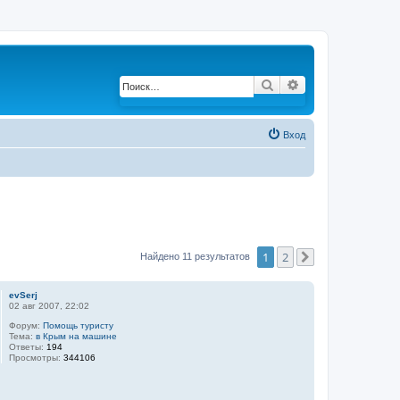
Поиск
Расширенный по
Вход
1
2
Найдено 11 результатов
След.
evSerj
02 авг 2007, 22:02
Форум:
Помощь туристу
Тема:
в Крым на машине
Ответы:
194
Просмотры:
344106