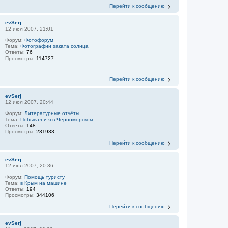
Перейти к сообщению
evSerj
12 июл 2007, 21:01
Форум:
Фотофорум
Тема:
Фотографии заката солнца
Ответы:
76
Просмотры:
114727
Перейти к сообщению
evSerj
12 июл 2007, 20:44
Форум:
Литературные отчёты
Тема:
Побывал и я в Черноморском
Ответы:
148
Просмотры:
231933
Перейти к сообщению
evSerj
12 июл 2007, 20:36
Форум:
Помощь туристу
Тема:
в Крым на машине
Ответы:
194
Просмотры:
344106
Перейти к сообщению
evSerj