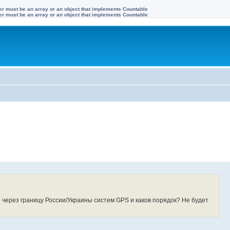
ter must be an array or an object that implements Countable
ter must be an array or an object that implements Countable
ерез границу России/Украины систем GPS и каков порядок? Не будет