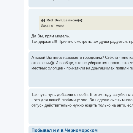
Red_DeviLLe писал(а):
Закат от меня
Да Вы, прям модель.
Так держать!!! Приятно смотреть, аж душа радуется, 
А какой Вы пляж называете городским? Стёкла - мне ка
отношении((( И вообще, это не убираются плохо - это м
местных хлопцев - прикатили на дрыгациклах попили пи
Так чуть-чуть добавлю от себя. В этом году загубил с
- это для вашей любимице зло. За неделю очень много
отпуск действительно нужно ездить только на авто, есл
Побывал и я в Черноморском