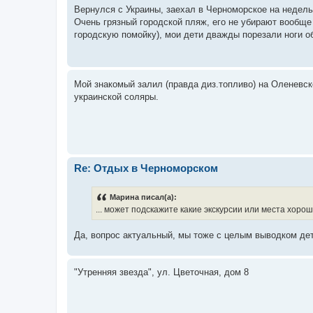
Вернулся с Украины, заехал в Черноморское на недельк
Очень грязный городской пляж, его не убирают вообще (
городскую помойку), мои дети дважды порезали ноги об 
Мой знакомый залил (правда диз.топливо) на Оленевской
украинской соляры.
Re: Отдых в Черноморском
Марина писал(а):
... может подскажите какие экскурсии или места хороши
Да, вопрос актуальный, мы тоже с целым выводком де
"Утренняя звезда", ул. Цветочная, дом 8