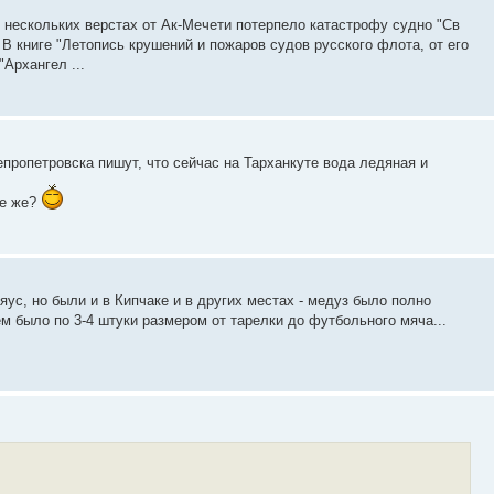
 в нескольких верстах от Ак-Мечети потерпело катастрофу судно "Св
 В книге "Летопись крушений и пожаров судов русского флота, от его
Архангел ...
пропетровска пишут, что сейчас на Тарханкуте вода ледяная и
се же?
ус, но были и в Кипчаке и в других местах - медуз было полно
нем было по 3-4 штуки размером от тарелки до футбольного мяча...