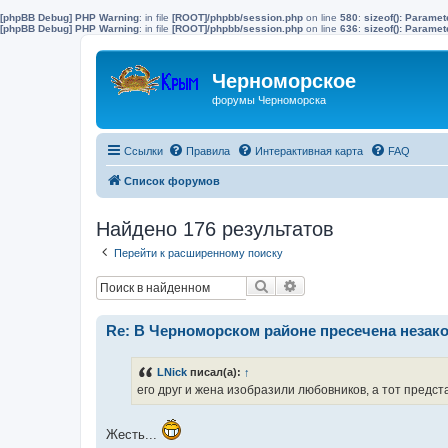
[phpBB Debug] PHP Warning
: in file
[ROOT]/phpbb/session.php
on line
580
:
sizeof(): Parame
[phpBB Debug] PHP Warning
: in file
[ROOT]/phpbb/session.php
on line
636
:
sizeof(): Parame
Черноморское
форумы Черноморска
Ссылки
Правила
Интерактивная карта
FAQ
Список форумов
Найдено 176 результатов
Перейти к расширенному поиску
Поиск
Расширенный поиск
Re: В Черноморском районе пресечена незак
LNick
писал(а):
↑
его друг и жена изобразили любовников, а тот предс
Жесть...