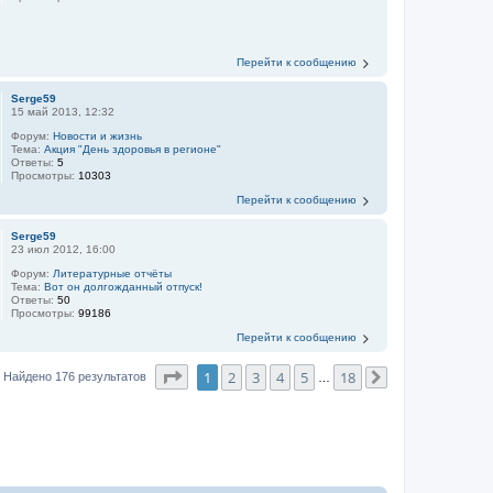
Перейти к сообщению
Serge59
15 май 2013, 12:32
Форум:
Новости и жизнь
Тема:
Акция "День здоровья в регионе"
Ответы:
5
Просмотры:
10303
Перейти к сообщению
Serge59
23 июл 2012, 16:00
Форум:
Литературные отчёты
Тема:
Вот он долгожданный отпуск!
Ответы:
50
Просмотры:
99186
Перейти к сообщению
Страница
1
из
18
1
2
3
4
5
18
Найдено 176 результатов
…
След.