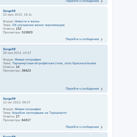
Перейти к сообщению
Serge59
22 июн 2015, 19:11
Форум:
Новости и жизнь
Тема:
Об улучшении жизни черноморцев
Ответы:
152
Просмотры:
313820
Перейти к сообщению
Serge59
28 ноя 2013, 10:47
Форум:
Живая география
Тема:
Тарханкутская петрофитная степь, село Красносельское
Ответы:
10
Просмотры:
39423
Перейти к сообщению
Serge59
12 окт 2013, 08:57
Форум:
Живая география
Тема:
Корабли затонувшие на Тарханкуте!
Ответы:
27
Просмотры:
84317
Перейти к сообщению
Serge59