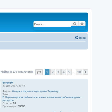
Поиск
Расширенный по
Вход
Страница
1
из
18
1
2
3
4
5
18
Найдено 176 результатов
…
След.
Serge59
27 дек 2017, 20:47
Форум:
Флора и фауна полуострова Тарханкут
Тема:
В Черноморском районе пресечена незаконная добыча водных
ресурсов
Ответы:
10
Просмотры:
33393