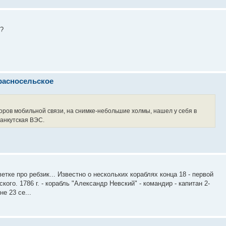
н?
Красносельское
ров мобильной связи, на снимке-небольшие холмы, нашел у себя в
ханкутская ВЭС.
етке про ребзик... Известно о нескольких кораблях конца 18 - первой
ого. 1786 г. - корабль "Александр Невский" - командир - капитан 2-
е 23 се...