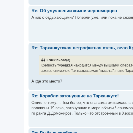
Re: Об улучшении жизни черноморцев
А как с отдыхающими? Поперли уже, или пока не сезо
Re: Тарханкутская петрофитная степь, село 
LNick писал(а):
Крепость турецкая находится между вышками операто
архиве снимочек. Так называемая "высота", ныне Тар
А где это место?
Re: Корабли затонувшие на Тарханкуте!
Оживлю тему.... Тем более, что она сама оживилась в в
половины 19 века, затонувших в море вблизи Черноморск
го ранга Д.Доможиров. Только что отстроенный в Херсон
Re: Рыбзик «ребзик»