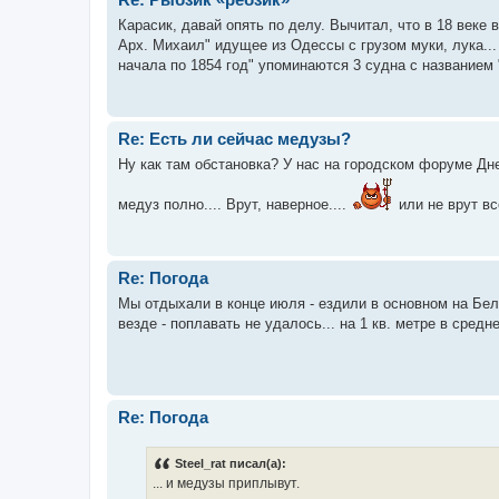
Карасик, давай опять по делу. Вычитал, что в 18 веке
Арх. Михаил" идущее из Одессы с грузом муки, лука...
начала по 1854 год" упоминаются 3 судна с названием "
Re: Есть ли сейчас медузы?
Ну как там обстановка? У нас на городском форуме Дне
медуз полно.... Врут, наверное....
или не врут в
Re: Погода
Мы отдыхали в конце июля - ездили в основном на Беля
везде - поплавать не удалось... на 1 кв. метре в сред
Re: Погода
Steel_rat писал(а):
... и медузы приплывут.