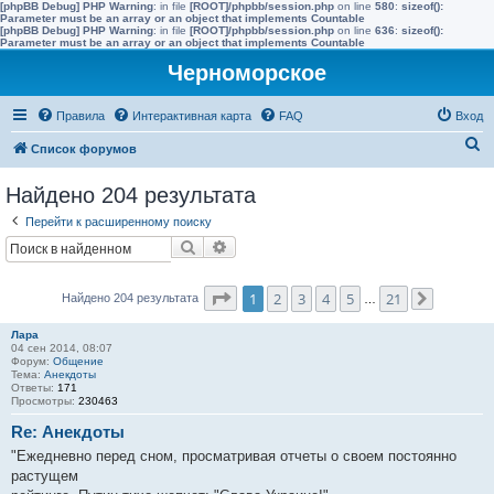
[phpBB Debug] PHP Warning
: in file
[ROOT]/phpbb/session.php
on line
580
:
sizeof():
Parameter must be an array or an object that implements Countable
[phpBB Debug] PHP Warning
: in file
[ROOT]/phpbb/session.php
on line
636
:
sizeof():
Parameter must be an array or an object that implements Countable
Черноморское
Правила
Интерактивная карта
FAQ
Вход
П
Список форумов
о
Найдено 204 результата
и
Перейти к расширенному поиску
с
Поиск
Расширенный поиск
к
Страница
1
из
21
1
2
3
4
5
21
Найдено 204 результата
…
След.
Лара
04 сен 2014, 08:07
Форум:
Общение
Тема:
Анекдоты
Ответы:
171
Просмотры:
230463
Re: Анекдоты
"Ежедневно перед сном, просматривая отчеты о своем постоянно
растущем