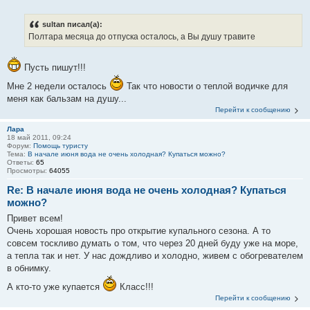
sultan писал(а):
Полтара месяца до отпуска осталось, а Вы душу травите
Пусть пишут!!!
Мне 2 недели осталось
Так что новости о теплой водичке для
меня как бальзам на душу...
Перейти к сообщению
Лара
18 май 2011, 09:24
Форум:
Помощь туристу
Тема:
В начале июня вода не очень холодная? Купаться можно?
Ответы:
65
Просмотры:
64055
Re: В начале июня вода не очень холодная? Купаться
можно?
Привет всем!
Очень хорошая новость про открытие купального сезона. А то
совсем тоскливо думать о том, что через 20 дней буду уже на море,
а тепла так и нет. У нас дождливо и холодно, живем с обогревателем
в обнимку.
А кто-то уже купается
Класс!!!
Перейти к сообщению