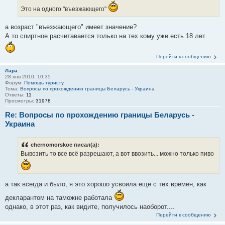
Это на одного "въезжающего"
а возраст "въезжающего" имеет значение?
А то спиртное расчитавается только на тех кому уже есть 18 лет
Перейти к сообщению
Лара
28 янв 2010, 10:35
Форум:
Помощь туристу
Тема:
Вопросы по прохождению границы Беларусь - Украина
Ответы:
11
Просмотры:
31978
Re: Вопросы по прохождению границы Беларусь -
Украина
chernomorskoe писал(а):
Вывозить то все всё разрешают, а вот ввозить... можно только пиво
а так всегда и было, я это хорошо усвоила еще с тех времен, как
декларантом на таможне работала
однако, в этот раз, как видите, получилось наоборот....
Перейти к сообщению