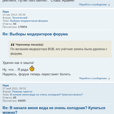
рейтинге, Путин тихо шепчет: "Слава Украине!"
Перейти к сообщению
Лара
19 авг 2014, 09:38
Форум:
Технический
Тема:
Выборы модераторов форума
Ответы:
93
Просмотры:
179654
Re: Выборы модераторов форума
Черномор писал(а):
По желанию модератора ВОВ, его учётная запись была удалена с
форума.
Удачно как я зашла!
Ну, что... Я рада
Надеюсь, форум теперь перестанет болеть.
Перейти к сообщению
Лара
27 май 2011, 08:52
Форум:
Помощь туристу
Тема:
В начале июня вода не очень холодная? Купаться можно?
Ответы:
65
Просмотры:
64055
Re: В начале июня вода не очень холодная? Купаться
можно?