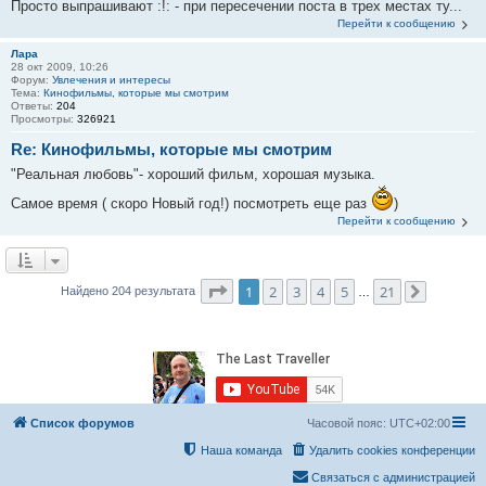
Просто выпрашивают :!: - при пересечении поста в трех местах ту...
Перейти к сообщению
Лара
28 окт 2009, 10:26
Форум:
Увлечения и интересы
Тема:
Кинофильмы, которые мы смотрим
Ответы:
204
Просмотры:
326921
Re: Кинофильмы, которые мы смотрим
"Реальная любовь"- хороший фильм, хорошая музыка.
Самое время ( скоро Новый год!) посмотреть еще раз
)
Перейти к сообщению
Страница
1
из
21
1
2
3
4
5
21
Найдено 204 результата
…
След.
Список форумов
Часовой пояс:
UTC+02:00
Наша команда
Удалить cookies конференции
Связаться с администрацией