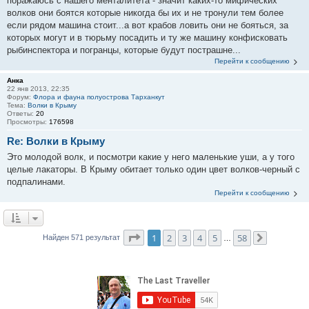
поражаюсь с нашего менталитета - значит каких-то мифических
волков они боятся которые никогда бы их и не тронули тем более
если рядом машина стоит...а вот крабов ловить они не бояться, за
которых могут и в тюрьму посадить и ту же машину конфисковать
рыбинспектора и погранцы, которые будут пострашне...
Перейти к сообщению
Анка
22 янв 2013, 22:35
Форум:
Флора и фауна полуострова Тарханкут
Тема:
Волки в Крыму
Ответы:
20
Просмотры:
176598
Re: Волки в Крыму
Это молодой волк, и посмотри какие у него маленькие уши, а у того
целые лакаторы. В Крыму обитает только один цвет волков-черный с
подпалинами.
Перейти к сообщению
Страница
1
из
58
1
2
3
4
5
58
Найден 571 результат
…
След.