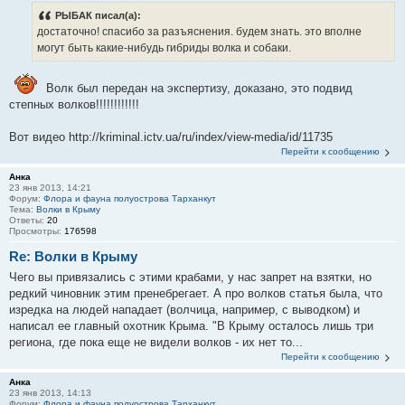
РЫБАК писал(а):
достаточно! спасибо за разъяснения. будем знать. это вполне
могут быть какие-нибудь гибриды волка и собаки.
Волк был передан на экспертизу, доказано, это подвид
степных волков!!!!!!!!!!!!
Вот видео http://kriminal.ictv.ua/ru/index/view-media/id/11735
Перейти к сообщению
Анка
23 янв 2013, 14:21
Форум:
Флора и фауна полуострова Тарханкут
Тема:
Волки в Крыму
Ответы:
20
Просмотры:
176598
Re: Волки в Крыму
Чего вы привязались с этими крабами, у нас запрет на взятки, но
редкий чиновник этим пренебрегает. А про волков статья была, что
изредка на людей нападает (волчица, например, с выводком) и
написал ее главный охотник Крыма. "В Крыму осталось лишь три
региона, где пока еще не видели волков - их нет то...
Перейти к сообщению
Анка
23 янв 2013, 14:13
Форум:
Флора и фауна полуострова Тарханкут