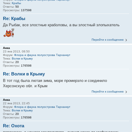
Тема:
Крабы
Ответы:
50
Просмотры:
137598
Re: Крабы
Да Рыбак, все злостные краболовы, а вы злостный злопыхатель
Перейти к сообщению
Анка
23 янв 2013, 08:50
Форум:
Флора и фауна полуострова Тарханкут
Тема:
Волки в Крыму
Ответы:
20
Просмотры:
176598
Re: Волки в Крыму
В тот год была лютая зима, море промерзло и соединило
Херсонскую обл. и Крым
Перейти к сообщению
Анка
22 янв 2013, 22:45
Форум:
Флора и фауна полуострова Тарханкут
Тема:
Волки в Крыму
Ответы:
20
Просмотры:
176598
Re: Охота