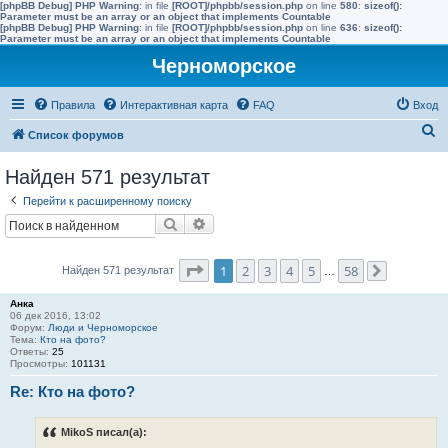
[phpBB Debug] PHP Warning
: in file
[ROOT]/phpbb/session.php
on line
580
:
sizeof():
Parameter must be an array or an object that implements Countable
[phpBB Debug] PHP Warning
: in file
[ROOT]/phpbb/session.php
on line
636
:
sizeof():
Parameter must be an array or an object that implements Countable
Черноморское
Правила
Интерактивная карта
FAQ
Вход
П
Список форумов
о
Найден 571 результат
и
Перейти к расширенному поиску
с
Поиск
Расширенный поиск
к
Страница
1
из
58
1
2
3
4
5
58
Найден 571 результат
…
След.
Анка
06 дек 2016, 13:02
Форум:
Люди и Черноморское
Тема:
Кто на фото?
Ответы:
25
Просмотры:
101131
Re: Кто на фото?
MikoS писал(а):