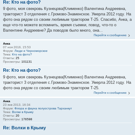
Re: Кто на фото?
9 фото, моя свекровь Кузнецова(Клименко) Валентина Андреевна,
тракторист 3 отделения с.Громово-Знаменское. Умерла 2012 году. На
фото она рядом со своим любимым трактором Т-25. Спасибо, Анка, а
еще что-то можете вспомнить, время съемки, повод, что-то о
Валентине Андреевне? Да поводов было много, она...
Перейти к сообщению
Анка
07 ноя 2016, 15:53
Форум:
Люди и Черноморское
Тема:
Кто на фото?
Ответы:
25
Просмотры:
101131
Re: Кто на фото?
9 фото, моя свекровь Кузнецова(Клименко) Валентина Андреевна,
тракторист 3 отделения с.Громово-Знаменское. Умерла 2012 году. На
фото она рядом со своим любимым трактором Т-25.
Перейти к сообщению
Анка
23 янв 2013, 16:34
Форум:
Флора и фауна полуострова Тарханкут
Тема:
Волки в Крыму
Ответы:
20
Просмотры:
176598
Re: Волки в Крыму