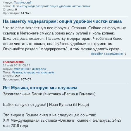
Форум:
Технический
Тема:
На заметку модераторам: опция удобной чистки спама
Ответы:
0
Просмотры:
147672
На заметку модераторам: опция удобной чистки спама
Что-то спам захлестнул все форумы. Странно. Сейчас от форумных
ссылок в Интернете смысла ровно ноль рублей и ноль копеек.
Школота развлекается. На заметку модераторам. Чтобы вам было
легче чистить от спама, пользуйтесь удобным инструментом.
Открывайте раздел "Модерировать", и там можно удалять сразу...
Перейти к сообщению
chernomorsko
28 май 2018, 08:28
Форум:
Увлечения и интересы
Тема:
Музыка, которую мы слушаем
Ответы:
235
Просмотры:
367457
Re: Музыка, которую мы слушаем
Зажигательные Бабки (выставка «Весна в Гомеле»)
Бабки танцуют от души! | Иван Купала (В Роще)
Это видео в Гомеле снял я на следующем событии:
XIX Международная выставка «Весна в Гомеле», Беларусь, 24-27
мая 2018 года