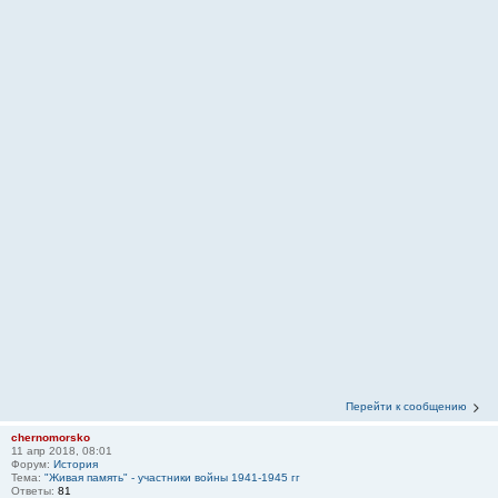
Перейти к сообщению
chernomorsko
11 апр 2018, 08:01
Форум:
История
Тема:
"Живая память" - участники войны 1941-1945 гг
Ответы:
81