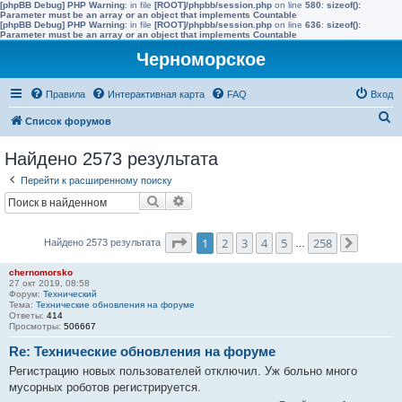
[phpBB Debug] PHP Warning
: in file
[ROOT]/phpbb/session.php
on line
580
:
sizeof():
Parameter must be an array or an object that implements Countable
[phpBB Debug] PHP Warning
: in file
[ROOT]/phpbb/session.php
on line
636
:
sizeof():
Parameter must be an array or an object that implements Countable
Черноморское
Правила
Интерактивная карта
FAQ
Вход
П
Список форумов
о
Найдено 2573 результата
и
Перейти к расширенному поиску
с
Поиск
Расширенный поиск
к
Страница
1
из
258
1
2
3
4
5
258
Найдено 2573 результата
…
След.
chernomorsko
27 окт 2019, 08:58
Форум:
Технический
Тема:
Технические обновления на форуме
Ответы:
414
Просмотры:
506667
Re: Технические обновления на форуме
Регистрацию новых пользователей отключил. Уж больно много
мусорных роботов регистрируется.