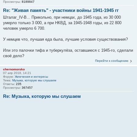
Просмотры:
8189847
Re: "Живая память" - участники войны 1941-1945 гг
Шталаг_IV-B... Прикольно, при немцах, до 1945 года, из 30 000
умерло только 3 000, а при НКВД, за 1945-1948 годы, из 22 800
человек умерло 6 700.
У немцев что, лучшая еда была, лучшие условия существования?
Или это палочки тифа и туберкулёза, оставшиеся с 1945-го, сделали
своё дело?
Перейти к сообщению
chernomorsko
07 апр 2018, 14:21
Форум:
Увлечения и интересы
Тема:
Музыка, которую мы слушаем
Ответы:
235
Просмотры:
367457
Re: Музыка, которую мы слушаем