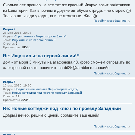
Сколько лет прошло...а все тот же красный Икарус возит работников
из Евпатории. Как впрочем и другие автобусы отряда, - не стареют)))
Только вот люди уходят, они не железные. Жаль(((
Перейти к сообщению
Игорь77
28 мар 2015, 20:08
Форум:
Спрос жилья в Черноморске (снять)
Тема:
Ищу жилье на первой линии!!!
Ответы:
2
Просмотры:
18565
Re: Ищу жилье на первой линии!!!
дом - от моря 3 минуты на агафонова 48, фото сможем отправить по
электронной почте, напишите на dit25@rambler.ru спасибо.
Перейти к сообщению
Игорь77
15 мар 2015, 19:26
Форум:
Предложение жилья в Черноморске (сдать)
Тема:
Новые коттеджи под ключ по проезду Западный
Ответы:
31
Просмотры:
32352
Re: Новые коттеджи под ключ по проезду Западный
Добрый вечер, решим с ценой, сообщите ваш емейл
Перейти к сообщению
Игорь77