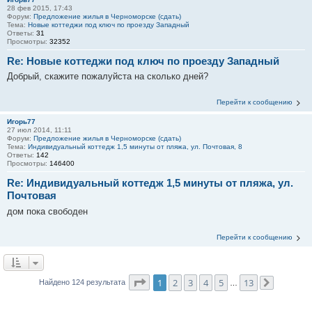
28 фев 2015, 17:43
Форум:
Предложение жилья в Черноморске (сдать)
Тема:
Новые коттеджи под ключ по проезду Западный
Ответы:
31
Просмотры:
32352
Re: Новые коттеджи под ключ по проезду Западный
Добрый, скажите пожалуйста на сколько дней?
Перейти к сообщению
Игорь77
27 июл 2014, 11:11
Форум:
Предложение жилья в Черноморске (сдать)
Тема:
Индивидуальный коттедж 1,5 минуты от пляжа, ул. Почтовая, 8
Ответы:
142
Просмотры:
146400
Re: Индивидуальный коттедж 1,5 минуты от пляжа, ул.
Почтовая
дом пока свободен
Перейти к сообщению
Страница
1
из
13
1
2
3
4
5
13
Найдено 124 результата
…
След.