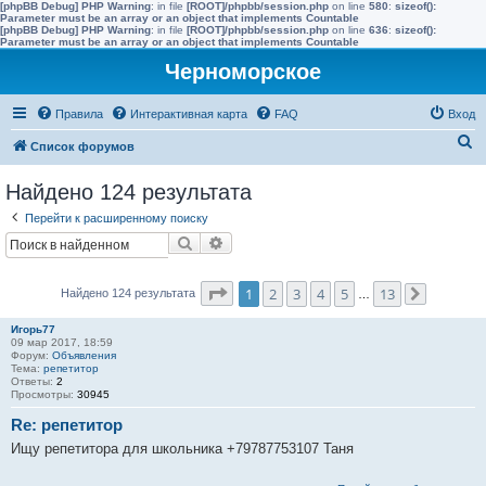
[phpBB Debug] PHP Warning
: in file
[ROOT]/phpbb/session.php
on line
580
:
sizeof():
Parameter must be an array or an object that implements Countable
[phpBB Debug] PHP Warning
: in file
[ROOT]/phpbb/session.php
on line
636
:
sizeof():
Parameter must be an array or an object that implements Countable
Черноморское
Правила
Интерактивная карта
FAQ
Вход
П
Список форумов
о
Найдено 124 результата
и
Перейти к расширенному поиску
с
Поиск
Расширенный поиск
к
Страница
1
из
13
1
2
3
4
5
13
Найдено 124 результата
…
След.
Игорь77
09 мар 2017, 18:59
Форум:
Объявления
Тема:
репетитор
Ответы:
2
Просмотры:
30945
Re: репетитор
Ищу репетитора для школьника +79787753107 Таня