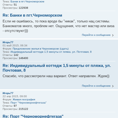
Тема:
Банки в пгт.Черноморском
Ответы:
51
Просмотры:
122938
Re: Банки в пгт.Черноморском
Если не ошибаюсь, то пока вроде бы "никак", только нац системы.
Банкоматов много, проблем нет. Ощущения, что нет мастер или виза
- отсутствуют)))
Перейти к сообщению
Игорь77
01 май 2015, 06:34
Форум:
Предложение жилья в Черноморске (сдать)
Тема:
Индивидуальный коттедж 1,5 минуты от пляжа, ул. Почтовая, 8
Ответы:
142
Просмотры:
146400
Re: Индивидуальный коттедж 1,5 минуты от пляжа, ул.
Почтовая, 8
Спасибо, что рассмотрели наш вариант. Ответ направлен. Ждем))
Перейти к сообщению
Игорь77
22 апр 2015, 09:00
Форум:
Живая география
Тема:
Порт "Черноморнефтегаза"
Ответы:
97
Просмотры:
215122
Re: Порт "Черноморнефтегаза"