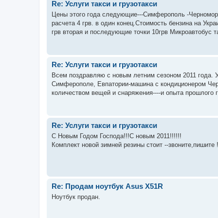
Re: Услуги такси и грузотакси
Цены этого года следующие---Симферополь -Черноморск
расчета 4 грв. в один конец.Стоимость бензина на Украи
грв вторая и последующие точки 10грв Микроавтобус тар
Re: Услуги такси и грузотакси
Всем поздравляю с новым летним сезоном 2011 года. У н
Симферополе, Евпатории-машина с кондиционером Чер
количеством вещей и снаряжения----и опыта прошлого г
Re: Услуги такси и грузотакси
С Новым Годом Господа!!!С новым 2011!!!!!!
Комплект новой зимней резины стоит --звоните,пишите !
Re: Продам ноутбук Asus X51R
Ноутбук продан.