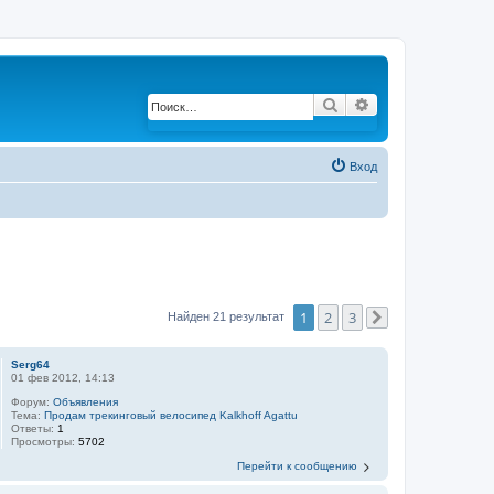
Поиск
Расширенный по
Вход
1
2
3
Найден 21 результат
След.
Serg64
01 фев 2012, 14:13
Форум:
Объявления
Тема:
Продам трекинговый велосипед Kalkhoff Agattu
Ответы:
1
Просмотры:
5702
Перейти к сообщению