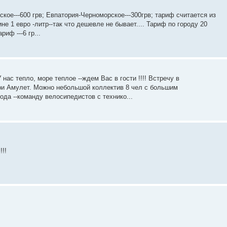
ое---600 грв; Евпатория-Черноморское---300грв; тариф считается из
не 1 евро -литр--так что дешевле не бывает.... Тариф по городу 20
иф ---6 гр...
ас тепло, море теплое --ждем Вас в гости !!!! Встречу в
и Амулет. Можно небольшой коллектив 8 чел с большим
ода --команду велосипедистов с технико...
!!!