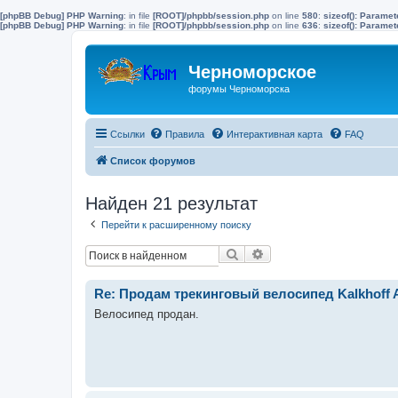
[phpBB Debug] PHP Warning
: in file
[ROOT]/phpbb/session.php
on line
580
:
sizeof(): Parame
[phpBB Debug] PHP Warning
: in file
[ROOT]/phpbb/session.php
on line
636
:
sizeof(): Parame
Черноморское
форумы Черноморска
Ссылки
Правила
Интерактивная карта
FAQ
Список форумов
Найден 21 результат
Перейти к расширенному поиску
Поиск
Расширенный поиск
Re: Продам трекинговый велосипед Kalkhoff 
Велосипед продан.