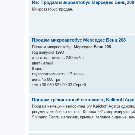
Re: Продам микроавтобус Мерседес Бенц 208
Микроавтобус продан.
Продам микроавтобус Мерседес Бенц 208
Продам микроавтобус
Мерседес Бенц 208
год выпуска 1990
двигатель дизель 2400куб.с
цвет белый
8 мест
грузоподъемность 1.5 тонны
цена 45 000 грв
тел +38 050 521 09 02 Сергей
Продам трекинговый велосипед Kalkhoff Agat
Продам немецкий велосипед б/у Kalkhoff Agattu одно
регулируемой жесткостью. Колеса 28" амортизирующий
Shimano Deore. багажник, крылья. гелевое сиденье. цена