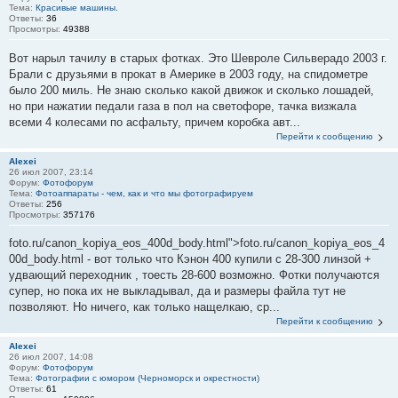
Тема:
Красивые машины.
Ответы:
36
Просмотры:
49388
Вот нарыл тачилу в старых фотках. Это Шевроле Сильверадо 2003 г.
Брали с друзьями в прокат в Америке в 2003 году, на спидометре
было 200 миль. Не знаю сколько какой движок и сколько лошадей,
но при нажатии педали газа в пол на светофоре, тачка визжала
всеми 4 колесами по асфальту, причем коробка авт...
Перейти к сообщению
Alexei
26 июл 2007, 23:14
Форум:
Фотофорум
Тема:
Фотоаппараты - чем, как и что мы фотографируем
Ответы:
256
Просмотры:
357176
foto.ru/canon_kopiya_eos_400d_body.html">foto.ru/canon_kopiya_eos_4
00d_body.html - вот только что Кэнон 400 купили с 28-300 линзой +
удвающий переходник , тоесть 28-600 возможно. Фотки получаются
супер, но пока их не выкладывал, да и размеры файла тут не
позволяют. Но ничего, как только нащелкаю, ср...
Перейти к сообщению
Alexei
26 июл 2007, 14:08
Форум:
Фотофорум
Тема:
Фотографии с юмором (Черноморск и окрестности)
Ответы:
61