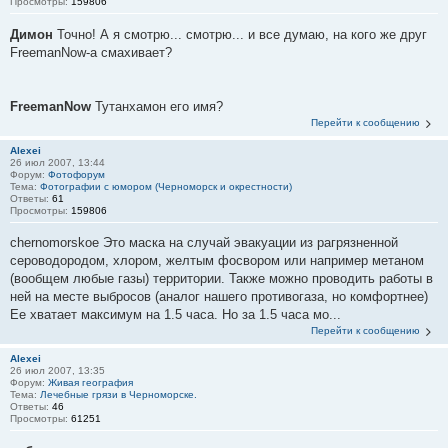
Просмотры:
159806
Димон
Точно! А я смотрю... смотрю... и все думаю, на кого же друг
FreemanNow-а смахивает?
FreemanNow
Тутанхамон его имя?
Перейти к сообщению
Alexei
26 июл 2007, 13:44
Форум:
Фотофорум
Тема:
Фотографии с юмором (Черноморск и окрестности)
Ответы:
61
Просмотры:
159806
chernomorskoe Это маска на случай эвакуации из рагрязненной
сероводородом, хлором, желтым фосвором или например метаном
(вообщем любые газы) территории. Также можно проводить работы в
ней на месте выбросов (аналог нашего противогаза, но комфортнее)
Ее хватает максимум на 1.5 часа. Но за 1.5 часа мо...
Перейти к сообщению
Alexei
26 июл 2007, 13:35
Форум:
Живая география
Тема:
Лечебные грязи в Черноморске.
Ответы:
46
Просмотры:
61251