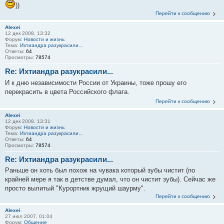
))
Перейти к сообщению
Alexei
12 дек 2008, 13:32
Форум:
Новости и жизнь
Тема:
Ихтиандра разукрасили...
Ответы:
64
Просмотры:
78574
Re: Ихтиандра разукрасили...
И к дню независимости России от Украины, тоже прошу его
перекрасить в цвета Российского флага.
Перейти к сообщению
Alexei
12 дек 2008, 13:31
Форум:
Новости и жизнь
Тема:
Ихтиандра разукрасили...
Ответы:
64
Просмотры:
78574
Re: Ихтиандра разукрасили...
Раньше он хоть был похож на чувака который зубы чистит (по
крайней мере я так в детстве думал, что он чистит зубы). Сейчас же
просто вылитый "Курортник жрущий шаурму".
Перейти к сообщению
Alexei
27 июл 2007, 01:04
Форум:
Общение