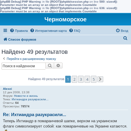
[phpBB Debug] PHP Warning
: in file
[ROOT]/phpbb/session.php
on line
580
:
sizeof():
Parameter must be an array or an object that implements Countable
[phpBB Debug] PHP Warning
: in file
[ROOT]/phpbb/session.php
on line
636
:
sizeof():
Parameter must be an array or an object that implements Countable
Черноморское
Правила
Интерактивная карта
FAQ
Вход
П
Список форумов
о
Найдено 49 результатов
и
Перейти к расширенному поиску
с
Поиск
Расширенный поиск
к
1
2
3
4
5
Найдено 49 результатов
След.
Alexei
12 дек 2008, 13:38
Форум:
Новости и жизнь
Тема:
Ихтиандра разукрасили...
Ответы:
64
Просмотры:
78574
Re: Ихтиандра разукрасили...
Теперь Ихтиандр в помаранчевой шапке, верхом на украинском
флаге символизирует собой: как помаранчевые на Украине катаются.