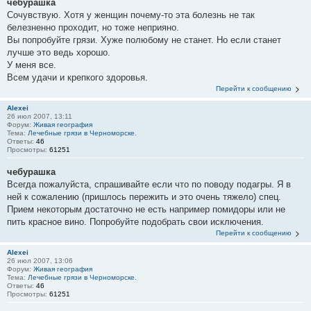
чебурашка
Сочувствую. Хотя у женщин почему-то эта болезнь не так
белезненно проходит, но тоже неприяно.
Вы попробуйте грязи. Хуже полюбому не станет. Но если станет
лучше это ведь хорошо.
У меня все.
Всем удачи и крепкого здоровья.
Перейти к сообщению
Alexei
26 июл 2007, 13:11
Форум:
Живая география
Тема:
Лечебные грязи в Черноморске.
Ответы:
46
Просмотры:
61251
чебурашка
Всегда пожалуйста, спрашивайте если что по поводу подагры. Я в
ней к сожалению (пришлось пережить и это очень тяжело) спец.
Прием некоторым достаточно не есть например помидоры или не
пить красное вино. Попробуйте подобрать свои исключения.
Перейти к сообщению
Alexei
26 июл 2007, 13:06
Форум:
Живая география
Тема:
Лечебные грязи в Черноморске.
Ответы:
46
Просмотры:
61251