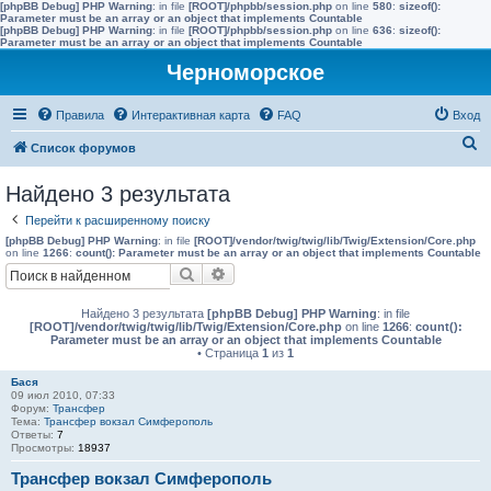
[phpBB Debug] PHP Warning
: in file
[ROOT]/phpbb/session.php
on line
580
:
sizeof():
Parameter must be an array or an object that implements Countable
[phpBB Debug] PHP Warning
: in file
[ROOT]/phpbb/session.php
on line
636
:
sizeof():
Parameter must be an array or an object that implements Countable
Черноморское
Правила
Интерактивная карта
FAQ
Вход
П
Список форумов
о
Найдено 3 результата
и
Перейти к расширенному поиску
с
[phpBB Debug] PHP Warning
: in file
[ROOT]/vendor/twig/twig/lib/Twig/Extension/Core.php
к
on line
1266
:
count(): Parameter must be an array or an object that implements Countable
Поиск
Расширенный поиск
Найдено 3 результата
[phpBB Debug] PHP Warning
: in file
[ROOT]/vendor/twig/twig/lib/Twig/Extension/Core.php
on line
1266
:
count():
Parameter must be an array or an object that implements Countable
• Страница
1
из
1
Бася
09 июл 2010, 07:33
Форум:
Трансфер
Тема:
Трансфер вокзал Симферополь
Ответы:
7
Просмотры:
18937
Трансфер вокзал Симферополь