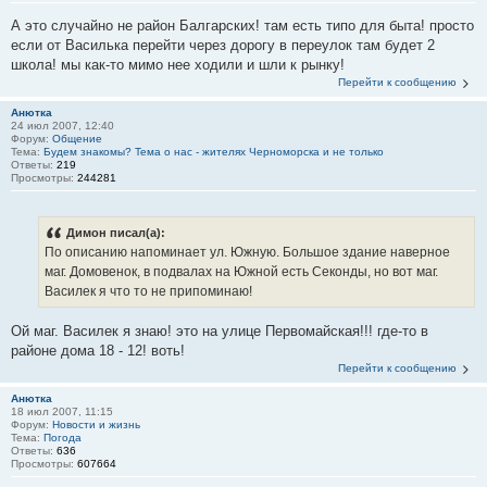
А это случайно не район Балгарских! там есть типо для быта! просто
если от Василька перейти через дорогу в переулок там будет 2
школа! мы как-то мимо нее ходили и шли к рынку!
Перейти к сообщению
Анютка
24 июл 2007, 12:40
Форум:
Общение
Тема:
Будем знакомы? Тема о нас - жителях Черноморска и не только
Ответы:
219
Просмотры:
244281
Димон писал(а):
По описанию напоминает ул. Южную. Большое здание наверное
маг. Домовенок, в подвалах на Южной есть Секонды, но вот маг.
Василек я что то не припоминаю!
Ой маг. Василек я знаю! это на улице Первомайская!!! где-то в
районе дома 18 - 12! воть!
Перейти к сообщению
Анютка
18 июл 2007, 11:15
Форум:
Новости и жизнь
Тема:
Погода
Ответы:
636
Просмотры:
607664