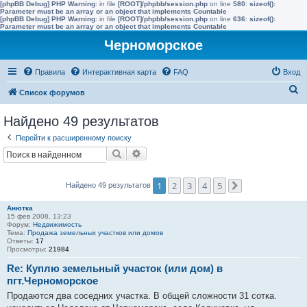
[phpBB Debug] PHP Warning
: in file
[ROOT]/phpbb/session.php
on line
580
:
sizeof():
Parameter must be an array or an object that implements Countable
[phpBB Debug] PHP Warning
: in file
[ROOT]/phpbb/session.php
on line
636
:
sizeof():
Parameter must be an array or an object that implements Countable
Черноморское
Правила
Интерактивная карта
FAQ
Вход
П
Список форумов
о
Найдено 49 результатов
и
Перейти к расширенному поиску
с
Поиск
Расширенный поиск
к
1
2
3
4
5
Найдено 49 результатов
След.
Анютка
15 фев 2008, 13:23
Форум:
Недвижимость
Тема:
Продажа земельных участков или домов
Ответы:
17
Просмотры:
21984
Re: Куплю земельный участок (или дом) в
пгт.Черноморское
Продаются два соседних участка. В общей сложности 31 сотка.