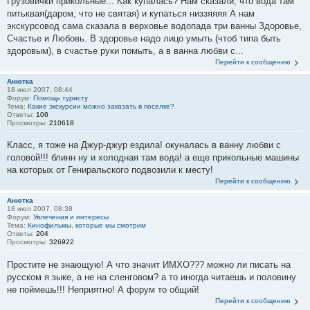
Грузовички прикольные... Как купалась? Нам сказали, что вода там
питьквая(даром, что не святая) и купаться низзяяяя А нам
экскурсовод сама сказала в верховье водопада три ванны Здоровье,
Счастье и Любовь. В здоровье надо лицо умыть (чтоб типа быть
здоровым), в счастье руки помыть, а в ванна любви с...
Перейти к сообщению
Анютка
18 июл 2007, 08:44
Форум:
Помощь туристу
Тема:
Какие экскурсии можно заказать в поселке?
Ответы:
106
Просмотры:
210618
Класс, я тоже на Джур-джур ездила! окуналась в ванну любви с
головой!!! блинн ну и холодная там вода! а еще прикольные машины
на которых от Гениральского подвозили к месту!
Перейти к сообщению
Анютка
18 июл 2007, 08:38
Форум:
Увлечения и интересы
Тема:
Кинофильмы, которые мы смотрим
Ответы:
204
Просмотры:
326922
Простите не знающую! А что значит ИМХО??? можно ли писать на
русском я зыке, а не на сленговом? а то иногда читаешь и половину
не поймешь!!! Неприятно! А форум то общий!
Перейти к сообщению