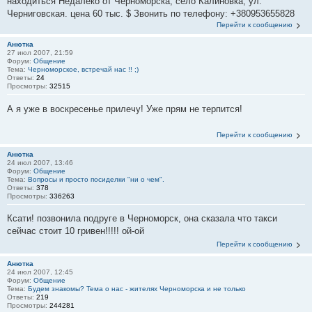
находиться Недалеко от Черноморска, село Калиновка, ул.
Черниговская. цена 60 тыс. $ Звонить по телефону: +380953655828
Перейти к сообщению
Анютка
27 июл 2007, 21:59
Форум:
Общение
Тема:
Черноморское, встречай нас !! ;)
Ответы:
24
Просмотры:
32515
А я уже в воскресенье прилечу! Уже прям не терпится!
Перейти к сообщению
Анютка
24 июл 2007, 13:46
Форум:
Общение
Тема:
Вопросы и просто посиделки "ни о чем".
Ответы:
378
Просмотры:
336263
Ксати! позвонила подруге в Черноморск, она сказала что такси
сейчас стоит 10 гривен!!!!! ой-ой
Перейти к сообщению
Анютка
24 июл 2007, 12:45
Форум:
Общение
Тема:
Будем знакомы? Тема о нас - жителях Черноморска и не только
Ответы:
219
Просмотры:
244281