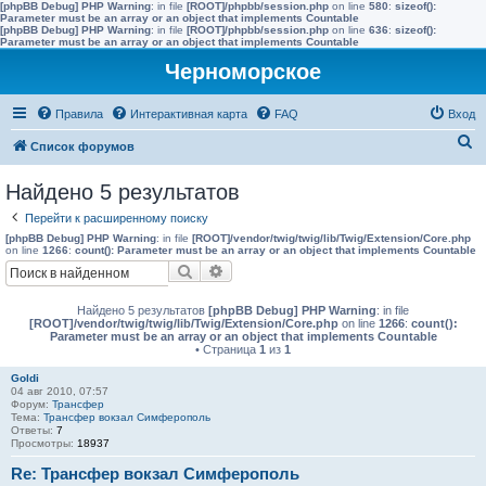
[phpBB Debug] PHP Warning
: in file
[ROOT]/phpbb/session.php
on line
580
:
sizeof():
Parameter must be an array or an object that implements Countable
[phpBB Debug] PHP Warning
: in file
[ROOT]/phpbb/session.php
on line
636
:
sizeof():
Parameter must be an array or an object that implements Countable
Черноморское
Правила
Интерактивная карта
FAQ
Вход
П
Список форумов
о
Найдено 5 результатов
и
Перейти к расширенному поиску
с
[phpBB Debug] PHP Warning
: in file
[ROOT]/vendor/twig/twig/lib/Twig/Extension/Core.php
к
on line
1266
:
count(): Parameter must be an array or an object that implements Countable
Поиск
Расширенный поиск
Найдено 5 результатов
[phpBB Debug] PHP Warning
: in file
[ROOT]/vendor/twig/twig/lib/Twig/Extension/Core.php
on line
1266
:
count():
Parameter must be an array or an object that implements Countable
• Страница
1
из
1
Goldi
04 авг 2010, 07:57
Форум:
Трансфер
Тема:
Трансфер вокзал Симферополь
Ответы:
7
Просмотры:
18937
Re: Трансфер вокзал Симферополь