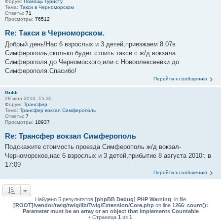
Форум:
Помощь туристу
Тема:
Такси в Черноморском
Ответы:
71
Просмотры:
76512
Re: Такси в Черноморском.
Добрый день!Нас 6 взрослых и 3 детей,приезжаем 8.07в
Симферополь,сколько будет стоить такси с ж/д вокзала
Симферополя до Черномоского,или с Новоолексеевки до
Симферополя.Спасибо!
Перейти к сообщению
Goldi
28 июл 2010, 15:30
Форум:
Трансфер
Тема:
Трансфер вокзал Симферополь
Ответы:
7
Просмотры:
18937
Re: Трансфер вокзал Симферополь
Подскажите стоимость проезда Симферополь ж/д вокзал-
Черноморское,нас 6 взрослых и 3 детей,прибытие 8 августа 2010г. в
17:09
Перейти к сообщению
Найдено 5 результатов
[phpBB Debug] PHP Warning
: in file
[ROOT]/vendor/twig/twig/lib/Twig/Extension/Core.php
on line
1266
:
count():
Parameter must be an array or an object that implements Countable
• Страница
1
из
1