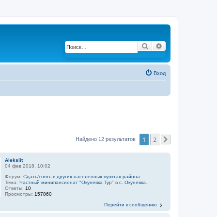
Поиск
Расширенный по
Вход
1
2
Найдено 12 результатов
След.
Alekslit
04 фев 2018, 10:02
Форум:
Сдать/снять в других населенных пунктах района
Тема:
Частный минипансионат "Окуневка Тур" в с. Окуневка.
Ответы:
10
Просмотры:
157860
Перейти к сообщению