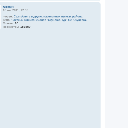
Alekslit
10 авг 2011, 12:53
Форум:
Сдать/снять в других населенных пунктах района
Тема:
Частный минипансионат "Окуневка Тур" в с. Окуневка.
Ответы:
10
Просмотры:
157860