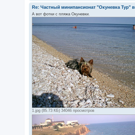
Re: Частный минипансионат "Окуневка Тур" в 
А вот фотки с пляжа Окуневки.
1.jpg (85.73 КБ) 34046 просмотров