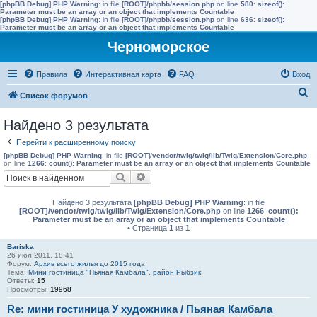
[phpBB Debug] PHP Warning
: in file
[ROOT]/phpbb/session.php
on line
580
:
sizeof():
Parameter must be an array or an object that implements Countable
[phpBB Debug] PHP Warning
: in file
[ROOT]/phpbb/session.php
on line
636
:
sizeof():
Parameter must be an array or an object that implements Countable
Черноморское
Правила
Интерактивная карта
FAQ
Вход
П
Список форумов
о
Найдено 3 результата
и
Перейти к расширенному поиску
с
[phpBB Debug] PHP Warning
: in file
[ROOT]/vendor/twig/twig/lib/Twig/Extension/Core.php
к
on line
1266
:
count(): Parameter must be an array or an object that implements Countable
Поиск
Расширенный поиск
Найдено 3 результата
[phpBB Debug] PHP Warning
: in file
[ROOT]/vendor/twig/twig/lib/Twig/Extension/Core.php
on line
1266
:
count():
Parameter must be an array or an object that implements Countable
• Страница
1
из
1
Bariska
26 июл 2011, 18:41
Форум:
Архив всего жилья до 2015 года
Тема:
Мини гостиница "Пьяная Камбала", район Рыбзик
Ответы:
15
Просмотры:
19968
Re: мини гостиница У художника / Пьяная Камбала