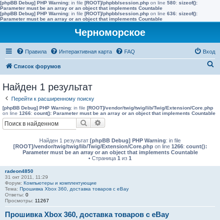
[phpBB Debug] PHP Warning
: in file
[ROOT]/phpbb/session.php
on line
580
:
sizeof():
Parameter must be an array or an object that implements Countable
[phpBB Debug] PHP Warning
: in file
[ROOT]/phpbb/session.php
on line
636
:
sizeof():
Parameter must be an array or an object that implements Countable
Черноморское
Правила
Интерактивная карта
FAQ
Вход
П
Список форумов
о
Найден 1 результат
и
Перейти к расширенному поиску
с
[phpBB Debug] PHP Warning
: in file
[ROOT]/vendor/twig/twig/lib/Twig/Extension/Core.php
к
on line
1266
:
count(): Parameter must be an array or an object that implements Countable
Поиск
Расширенный поиск
Найден 1 результат
[phpBB Debug] PHP Warning
: in file
[ROOT]/vendor/twig/twig/lib/Twig/Extension/Core.php
on line
1266
:
count():
Parameter must be an array or an object that implements Countable
• Страница
1
из
1
radeon4850
31 окт 2011, 11:29
Форум:
Компьютеры и комплектующие
Тема:
Прошивка Xbox 360, доставка товаров с eBay
Ответы:
0
Просмотры:
11267
Прошивка Xbox 360, доставка товаров с eBay