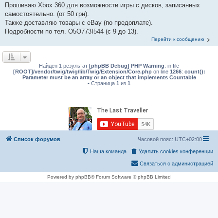
Прошиваю Xbox 360 для возможности игры с дисков, записанных
самостоятельно. (от 50 грн).
Также доставляю товары с eBay (по предоплате).
Подробности по тел. О5О773I544 (с 9 до 13).
Перейти к сообщению
Найден 1 результат
[phpBB Debug] PHP Warning
: in file
[ROOT]/vendor/twig/twig/lib/Twig/Extension/Core.php
on line
1266
:
count():
Parameter must be an array or an object that implements Countable
• Страница
1
из
1
Список форумов
Часовой пояс:
UTC+02:00
Наша команда
Удалить cookies конференции
Связаться с администрацией
Powered by phpBB® Forum Software © phpBB Limited