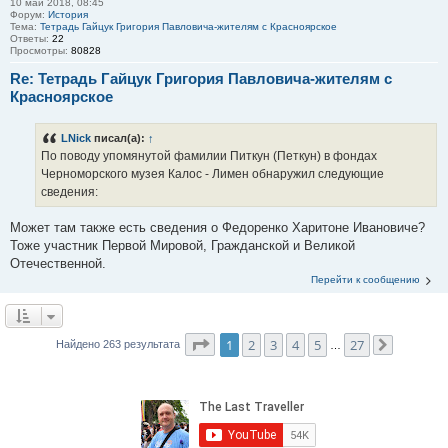
10 май 2018, 08:45
Форум:
История
Тема:
Тетрадь Гайцук Григория Павловича-жителям с Красноярское
Ответы:
22
Просмотры:
80828
Re: Тетрадь Гайцук Григория Павловича-жителям с
Красноярское
LNick
писал(а):
↑
По поводу упомянутой фамилии Питкун (Петкун) в фондах
Черноморского музея Калос - Лимен обнаружил следующие
сведения:
Может там также есть сведения о Федоренко Харитоне Ивановиче?
Тоже участник Первой Мировой, Гражданской и Великой
Отечественной.
Перейти к сообщению
Страница
1
из
27
1
2
3
4
5
27
Найдено 263 результата
…
След.