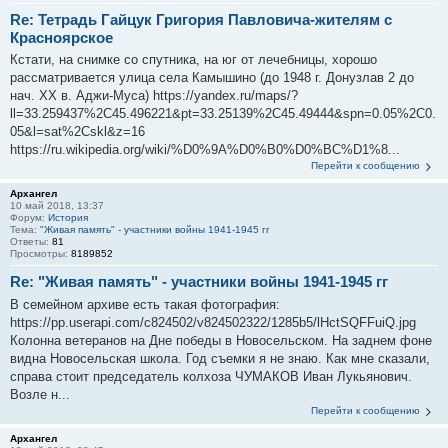
Re: Тетрадь Гайцук Григория Павловича-жителям с
Красноярское
Кстати, на снимке со спутника, на юг от лечебницы, хорошо
рассматривается улица села Камышино (до 1948 г. Донузлав 2 до
нач. XX в. Аджи-Муса) https://yandex.ru/maps/?
ll=33.259437%2C45.496221&pt=33.25139%2C45.49444&spn=0.05%2C0.
05&l=sat%2Cskl&z=16
https://ru.wikipedia.org/wiki/%D0%9A%D0%B0%D0%BC%D1%8...
Перейти к сообщению
Архангел
10 май 2018, 13:37
Форум:
История
Тема:
"Живая память" - участники войны 1941-1945 гг
Ответы:
81
Просмотры:
8189852
Re: "Живая память" - участники войны 1941-1945 гг
В семейном архиве есть такая фотография:
https://pp.userapi.com/c824502/v824502322/1285b5/lHctSQFFuiQ.jpg
Колонна ветеранов на Дне победы в Новосельском. На заднем фоне
видна Новосельская школа. Год съемки я не знаю. Как мне сказали,
справа стоит председатель колхоза ЧУМАКОВ Иван Лукьянович.
Возле н...
Перейти к сообщению
Архангел