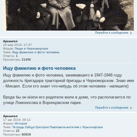
Перейти к сообщению
Архангел
16 мар 2019, 17:37
Форум:
Люди и Черноморское
Тема:
Ищу фамилию и фото человека
Ответы:
1
Просмотры:
21456
Ищу фамилию и фото человека
Ищу фамилию и фото человека, занимавшего в 1947-1948 году
должность бригадира тракторной бригады в Черноморском. Знаю имя
- Михаил. Если кто знает что-нибудь об этом человеке - напишите)
Вроде бы он и/или его родители жили в доме, что располагается по
улице Ломоносова в Воронцовском парке.
Перейти к сообщению
Архангел
17 авг 2018, 09:12
Форум:
История
Тема:
Тетрадь Гайцук Григория Павловича-жителям с Красноярское
Ответы:
22
Просмотры:
80828