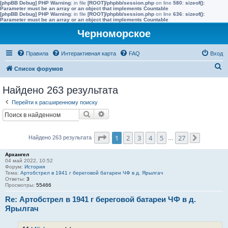
[phpBB Debug] PHP Warning
: in file
[ROOT]/phpbb/session.php
on line
580
:
sizeof():
Parameter must be an array or an object that implements Countable
[phpBB Debug] PHP Warning
: in file
[ROOT]/phpbb/session.php
on line
636
:
sizeof():
Parameter must be an array or an object that implements Countable
Черноморское
Правила
Интерактивная карта
FAQ
Вход
П
Список форумов
о
Найдено 263 результата
и
Перейти к расширенному поиску
с
Поиск
Расширенный поиск
к
Страница
1
из
27
1
2
3
4
5
27
Найдено 263 результата
…
След.
Архангел
04 май 2022, 10:52
Форум:
История
Тема:
Артобстрел в 1941 г береговой батареи ЧФ в д. Ярылгач
Ответы:
3
Просмотры:
55466
Re: Артобстрел в 1941 г береговой батареи ЧФ в д.
Ярылгач