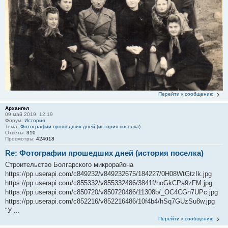
Перейти к сообщению
Архангел
09 май 2019, 12:19
Форум:
История
Тема:
Фотографии прошедших дней (история поселка)
Ответы:
310
Просмотры:
424018
Re: Фотографии прошедших дней (история поселка)
Строительство Болгарского микрорайона
https://pp.userapi.com/c849232/v849232675/184227/0H08WtGtzIk.jpg
https://pp.userapi.com/c855332/v855332486/3841f/hoGkCPa9zFM.jpg
https://pp.userapi.com/c850720/v850720486/11308b/_OC4CGn7UPc.jpg
https://pp.userapi.com/c852216/v852216486/10f4b4/hSq7GUzSu8w.jpg
"У ...
Перейти к сообщению