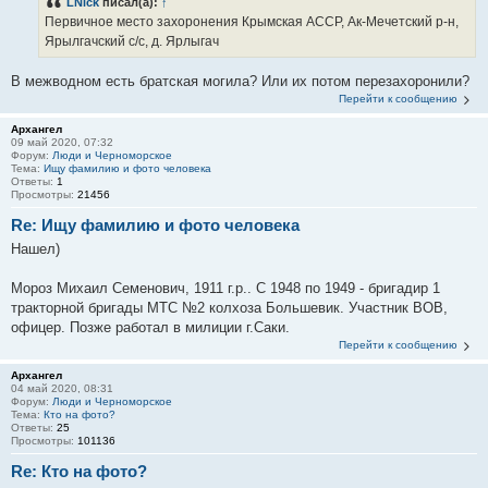
LNick
писал(а):
↑
Первичное место захоронения Крымская АССР, Ак-Мечетский р-н,
Ярылгачский с/с, д. Ярлыгач
В межводном есть братская могила? Или их потом перезахоронили?
Перейти к сообщению
Архангел
09 май 2020, 07:32
Форум:
Люди и Черноморское
Тема:
Ищу фамилию и фото человека
Ответы:
1
Просмотры:
21456
Re: Ищу фамилию и фото человека
Нашел)
Мороз Михаил Семенович, 1911 г.р.. С 1948 по 1949 - бригадир 1
тракторной бригады МТС №2 колхоза Большевик. Участник ВОВ,
офицер. Позже работал в милиции г.Саки.
Перейти к сообщению
Архангел
04 май 2020, 08:31
Форум:
Люди и Черноморское
Тема:
Кто на фото?
Ответы:
25
Просмотры:
101136
Re: Кто на фото?