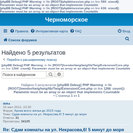
[phpBB Debug] PHP Warning
: in file
[ROOT]/phpbb/session.php
on line
580
:
sizeof():
Parameter must be an array or an object that implements Countable
[phpBB Debug] PHP Warning
: in file
[ROOT]/phpbb/session.php
on line
636
:
sizeof():
Parameter must be an array or an object that implements Countable
Черноморское
Правила
Интерактивная карта
FAQ
Вход
П
Список форумов
о
Найдено 5 результатов
и
Перейти к расширенному поиску
с
[phpBB Debug] PHP Warning
: in file
[ROOT]/vendor/twig/twig/lib/Twig/Extension/Core.php
к
on line
1266
:
count(): Parameter must be an array or an object that implements Countable
Поиск
Расширенный поиск
Найдено 5 результатов
[phpBB Debug] PHP Warning
: in file
[ROOT]/vendor/twig/twig/lib/Twig/Extension/Core.php
on line
1266
:
count():
Parameter must be an array or an object that implements Countable
• Страница
1
из
1
doka
10 июл 2012, 23:30
Форум:
Архив всего жилья до 2015 года
Тема:
Сдам комнаты на ул. Некрасова,6! 5 минут до моря
Ответы:
31
Просмотры:
34105
Re: Сдам комнаты на ул. Некрасова,6! 5 минут до моря