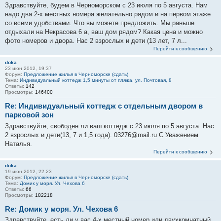
Здравствуйте, будем в Черноморском с 23 июля по 5 августа. Нам
надо два 2-х местных номера желательно рядом и на первом этаже
со всеми удобствами. Что вы можете предложить. Мы раньше
отдыхали на Некрасова 6 а, ваш дом рядом? Какая цена и можно
фото номеров и двора. Нас 2 взрослых и дети (13 лет, 7 л...
Перейти к сообщению
doka
23 июн 2012, 19:37
Форум:
Предложение жилья в Черноморске (сдать)
Тема:
Индивидуальный коттедж 1,5 минуты от пляжа, ул. Почтовая, 8
Ответы:
142
Просмотры:
146400
Re: Индивидуальный коттедж с отдельным двором в
парковой зон
Здравствуйте, свободен ли ваш коттедж с 23 июля по 5 августа. Нас
2 взрослых и дети(13, 7 и 1,5 года). 03276@mail.ru C Уважением
Наталья.
Перейти к сообщению
doka
19 июн 2012, 22:23
Форум:
Предложение жилья в Черноморске (сдать)
Тема:
Домик у моря. Ул. Чехова 6
Ответы:
66
Просмотры:
182218
Re: Домик у моря. Ул. Чехова 6
Здравствуйте, есть ли у вас 4-х местный номер или двухкомнатный,