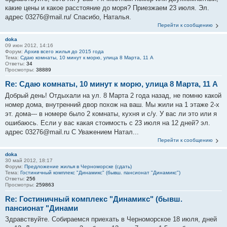
какие цены и какое расстояние до моря? Приезжаем 23 июля. Эл.
адрес 03276@mail.ru/ Спасибо, Наталья.
Перейти к сообщению
doka
09 июн 2012, 14:16
Форум:
Архив всего жилья до 2015 года
Тема:
Сдаю комнаты, 10 минут к морю, улица 8 Марта, 11 А
Ответы:
34
Просмотры:
38889
Re: Сдаю комнаты, 10 минут к морю, улица 8 Марта, 11 А
Добрый день! Отдыхали на ул. 8 Марта 2 года назад, не помню какой
номер дома, внутренний двор похож на ваш. Мы жили на 1 этаже 2-х
эт. дома--- в номере было 2 комнаты, кухня и с/у. У вас ли это или я
ошибаюсь. Если у вас какая стоимость с 23 июля на 12 дней? эл.
адрес 03276@mail.ru С Уважением Натал...
Перейти к сообщению
doka
30 май 2012, 18:17
Форум:
Предложение жилья в Черноморске (сдать)
Тема:
Гостиничный комплекс "Динамикс" (бывш. пансионат "Динамикс")
Ответы:
256
Просмотры:
259863
Re: Гостиничный комплекс "Динамикс" (бывш.
пансионат "Динами
Здравствуйте. Собираемся приехать в Черноморское 18 июля, дней