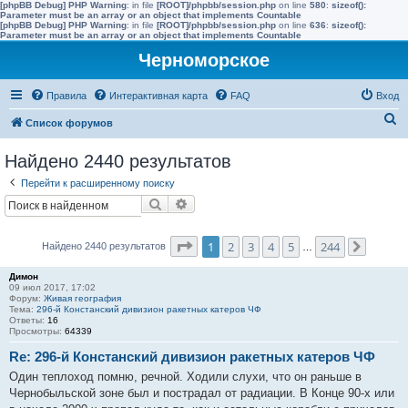
[phpBB Debug] PHP Warning
: in file
[ROOT]/phpbb/session.php
on line
580
:
sizeof():
Parameter must be an array or an object that implements Countable
[phpBB Debug] PHP Warning
: in file
[ROOT]/phpbb/session.php
on line
636
:
sizeof():
Parameter must be an array or an object that implements Countable
Черноморское
Правила
Интерактивная карта
FAQ
Вход
П
Список форумов
о
Найдено 2440 результатов
и
Перейти к расширенному поиску
с
Поиск
Расширенный поиск
к
Страница
1
из
244
1
2
3
4
5
244
Найдено 2440 результатов
…
След.
Димон
09 июл 2017, 17:02
Форум:
Живая география
Тема:
296-й Констанский дивизион ракетных катеров ЧФ
Ответы:
16
Просмотры:
64339
Re: 296-й Констанский дивизион ракетных катеров ЧФ
Один теплоход помню, речной. Ходили слухи, что он раньше в
Чернобыльской зоне был и пострадал от радиации. В Конце 90-х или