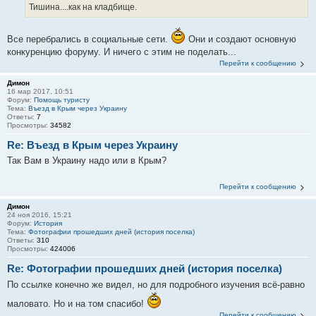
Тишина....как на кладбище.
Все перебрались в социальные сети.
Они и создают основную
конкуренцию форуму. И ничего с этим не поделать...
Перейти к сообщению
Димон
16 мар 2017, 10:51
Форум:
Помощь туристу
Тема:
Въезд в Крым через Украину
Ответы:
7
Просмотры:
34582
Re: Въезд в Крым через Украину
Так Вам в Украину надо или в Крым?
Перейти к сообщению
Димон
24 ноя 2016, 15:21
Форум:
История
Тема:
Фотографии прошедших дней (история поселка)
Ответы:
310
Просмотры:
424006
Re: Фотографии прошедших дней (история поселка)
По ссылке конечно же видел, но для подробного изучения всё-равно
маловато. Но и на том спасибо!
Перейти к сообщению