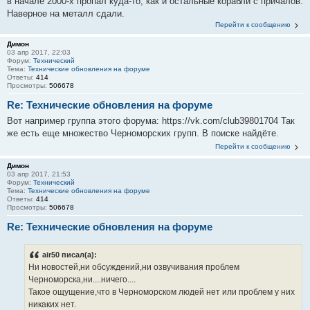
в начале 2000-х пропал куда-то, как и остальные корабли с причалов.
Наверное на металл сдали.
Перейти к сообщению
Димон
03 апр 2017, 22:03
Форум:
Технический
Тема:
Технические обновления на форуме
Ответы:
414
Просмотры:
506678
Re: Технические обновления на форуме
Вот например группа этого форума: https://vk.com/club39801704 Так
же есть еще множество Черноморских групп. В поиске найдёте.
Перейти к сообщению
Димон
03 апр 2017, 21:53
Форум:
Технический
Тема:
Технические обновления на форуме
Ответы:
414
Просмотры:
506678
Re: Технические обновления на форуме
air50 писал(а):
Ни новостей,ни обсуждений,ни озвучивания проблем
Черноморска,ни....ничего....
Такое ощущение,что в Черноморском людей нет или проблем у них
никаких нет.