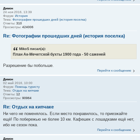
Димон
24 ноя 2016, 13:39
Форум:
История
Тема:
Фотографии прошедших дней (история поселка)
Ответы:
310
Просмотры:
424006
Re: Фотографии прошедших дней (история поселка)
MikoS писал(а):
План Ак-Мечетской бухты 1900 года - 50 саженей
Разрешение бы побольше.
Перейти к сообщению
Димон
02 май 2016, 10:00
Форум:
Помощь туристу
Тема:
Отдых на кипчаке
Ответы:
12
Просмотры:
90964
Re: Отдых на кипчаке
Ни чего не поменялось. Если место понравилось, то приезжайте
ещё! По побережью не более 10 км. Кафешек с лошадками ещё нет,
ибо не сезон пока.
Перейти к сообщению
Димон