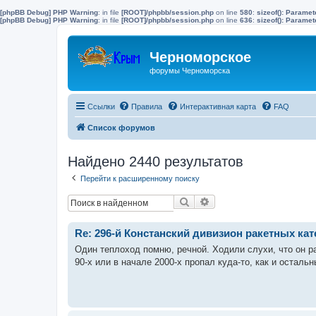
[phpBB Debug] PHP Warning
: in file
[ROOT]/phpbb/session.php
on line
580
:
sizeof(): Parame
[phpBB Debug] PHP Warning
: in file
[ROOT]/phpbb/session.php
on line
636
:
sizeof(): Parame
Черноморское
форумы Черноморска
Ссылки
Правила
Интерактивная карта
FAQ
Список форумов
Найдено 2440 результатов
Перейти к расширенному поиску
Поиск
Расширенный поиск
Re: 296-й Констанский дивизион ракетных ка
Один теплоход помню, речной. Ходили слухи, что он р
90-х или в начале 2000-х пропал куда-то, как и осталь