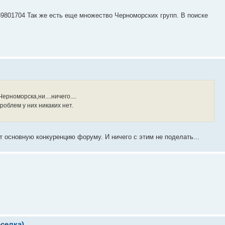
b39801704 Так же есть еще множество Черноморских групп. В поиске
рноморска,ни....ничего....
облем у них никаких нет.
 основную конкуренцию форуму. И ничего с этим не поделать...
селка)