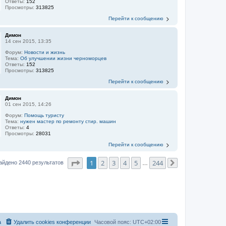
Ответы:
152
Просмотры:
313825
Перейти к сообщению
Димон
14 сен 2015, 13:35
Форум:
Новости и жизнь
Тема:
Об улучшении жизни черноморцев
Ответы:
152
Просмотры:
313825
Перейти к сообщению
Димон
01 сен 2015, 14:26
Форум:
Помощь туристу
Тема:
нужен мастер по ремонту стир. машин
Ответы:
4
Просмотры:
28031
Перейти к сообщению
Страница
1
из
244
1
2
3
4
5
244
айдено 2440 результатов
…
След.
а
Удалить cookies конференции
Часовой пояс:
UTC+02:00