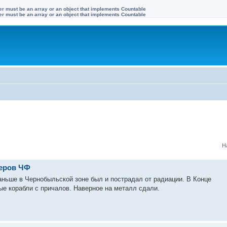
ter must be an array or an object that implements Countable
ter must be an array or an object that implements Countable
Н
теров ЧФ
аньше в Чернобыльской зоне был и пострадал от радиации. В Конце
ные корабли с причалов. Наверное на металл сдали.