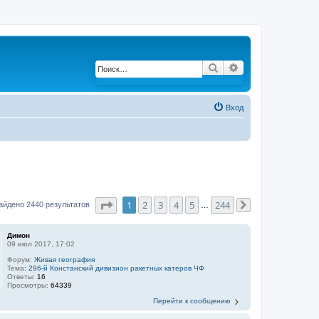
Поиск
Расширенный по
Вход
Страница
1
из
244
1
2
3
4
5
244
айдено 2440 результатов
…
След.
Димон
09 июл 2017, 17:02
Форум:
Живая география
Тема:
296-й Констанский дивизион ракетных катеров ЧФ
Ответы:
16
Просмотры:
64339
Перейти к сообщению