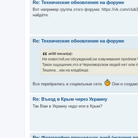
Re: Технические обновления на форуме
Вот например группа этого форума: https://vk.com/clu
найдёте.
Re: Технические обновления на форуме
air50 писал(а):
Ни новостей,ни обсуждений,ни озвучивания проблем Че
Такое ощущение,что в Черноморском людей нет или пр
Тишина....как на кладбище.
Все перебрались в социальные сети.
Они и создают
Re: Въезд в Крым через Украину
Так Вам в Украину надо или в Крым?
Re: Фотографии прошедших дней (история по