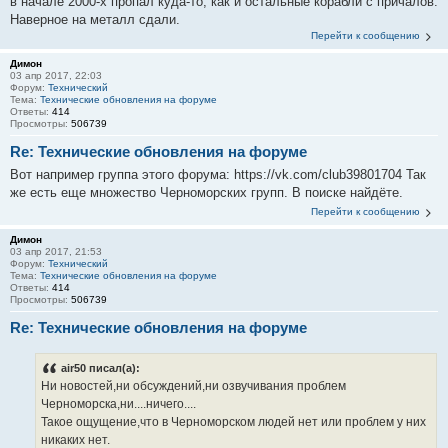
в начале 2000-х пропал куда-то, как и остальные корабли с причалов.
Наверное на металл сдали.
Перейти к сообщению
Димон
03 апр 2017, 22:03
Форум:
Технический
Тема:
Технические обновления на форуме
Ответы:
414
Просмотры:
506739
Re: Технические обновления на форуме
Вот например группа этого форума: https://vk.com/club39801704 Так
же есть еще множество Черноморских групп. В поиске найдёте.
Перейти к сообщению
Димон
03 апр 2017, 21:53
Форум:
Технический
Тема:
Технические обновления на форуме
Ответы:
414
Просмотры:
506739
Re: Технические обновления на форуме
air50 писал(а):
Ни новостей,ни обсуждений,ни озвучивания проблем
Черноморска,ни....ничего....
Такое ощущение,что в Черноморском людей нет или проблем у них
никаких нет.