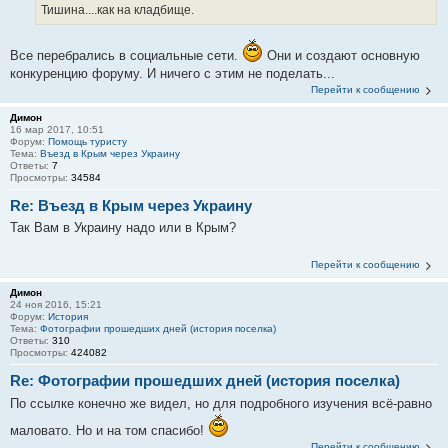
Тишина....как на кладбище.
Все перебрались в социальные сети.
Они и создают основную
конкуренцию форуму. И ничего с этим не поделать...
Перейти к сообщению
Димон
16 мар 2017, 10:51
Форум:
Помощь туристу
Тема:
Въезд в Крым через Украину
Ответы:
7
Просмотры:
34584
Re: Въезд в Крым через Украину
Так Вам в Украину надо или в Крым?
Перейти к сообщению
Димон
24 ноя 2016, 15:21
Форум:
История
Тема:
Фотографии прошедших дней (история поселка)
Ответы:
310
Просмотры:
424082
Re: Фотографии прошедших дней (история поселка)
По ссылке конечно же видел, но для подробного изучения всё-равно
маловато. Но и на том спасибо!
Перейти к сообщению