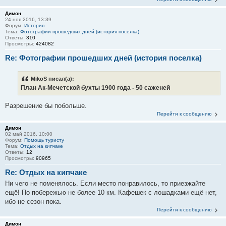
Димон
24 ноя 2016, 13:39
Форум:
История
Тема:
Фотографии прошедших дней (история поселка)
Ответы:
310
Просмотры:
424082
Re: Фотографии прошедших дней (история поселка)
MikoS писал(а):
План Ак-Мечетской бухты 1900 года - 50 саженей
Разрешение бы побольше.
Перейти к сообщению
Димон
02 май 2016, 10:00
Форум:
Помощь туристу
Тема:
Отдых на кипчаке
Ответы:
12
Просмотры:
90965
Re: Отдых на кипчаке
Ни чего не поменялось. Если место понравилось, то приезжайте
ещё! По побережью не более 10 км. Кафешек с лошадками ещё нет,
ибо не сезон пока.
Перейти к сообщению
Димон