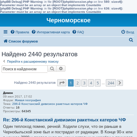
[phpBB Debug] PHP Warning
: in file
[ROOT]/phpbb/session.php
on line
580
:
sizeof():
Parameter must be an array or an object that implements Countable
[phpBB Debug] PHP Warning
: in file
[ROOT]/phpbb/session.php
on line
636
:
sizeof():
Parameter must be an array or an object that implements Countable
Черноморское
Правила
Интерактивная карта
FAQ
Вход
П
Список форумов
о
Найдено 2440 результатов
и
Перейти к расширенному поиску
с
Поиск
Расширенный поиск
к
Страница
1
из
244
1
2
3
4
5
244
Найдено 2440 результатов
…
След.
Димон
09 июл 2017, 17:02
Форум:
Живая география
Тема:
296-й Констанский дивизион ракетных катеров ЧФ
Ответы:
16
Просмотры:
64345
Re: 296-й Констанский дивизион ракетных катеров ЧФ
Один теплоход помню, речной. Ходили слухи, что он раньше в
Чернобыльской зоне был и пострадал от радиации. В Конце 90-х или