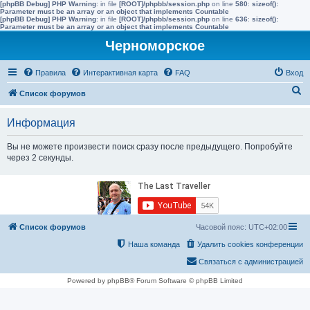
[phpBB Debug] PHP Warning
: in file
[ROOT]/phpbb/session.php
on line
580
:
sizeof():
Parameter must be an array or an object that implements Countable
[phpBB Debug] PHP Warning
: in file
[ROOT]/phpbb/session.php
on line
636
:
sizeof():
Parameter must be an array or an object that implements Countable
Черноморское
Правила
Интерактивная карта
FAQ
Вход
П
Список форумов
о
Информация
и
с
Вы не можете произвести поиск сразу после предыдущего. Попробуйте
через 2 секунды.
к
Список форумов
Часовой пояс:
UTC+02:00
Наша команда
Удалить cookies конференции
Связаться с администрацией
Powered by phpBB® Forum Software © phpBB Limited