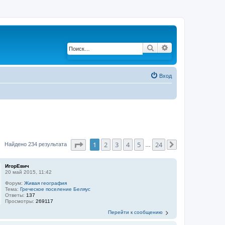
Поиск
Расширенный по
Вход
Страница
1
из
24
1
2
3
4
5
24
Найдено 234 результата
…
След.
ИгорЕвич
20 май 2015, 11:42
Форум:
Живая география
Тема:
Греческое поселение Беляус
Ответы:
137
Просмотры:
269117
Перейти к сообщению