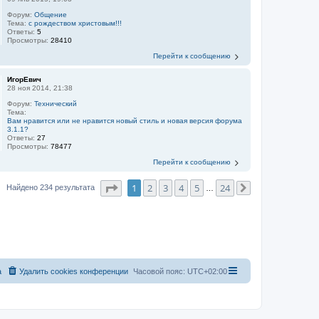
Форум:
Общение
Тема:
с рождеством христовым!!!
Ответы:
5
Просмотры:
28410
Перейти к сообщению
ИгорЕвич
28 ноя 2014, 21:38
Форум:
Технический
Тема:
Вам нравится или не нравится новый стиль и новая версия форума
3.1.1?
Ответы:
27
Просмотры:
78477
Перейти к сообщению
Страница
1
из
24
1
2
3
4
5
24
Найдено 234 результата
…
След.
а
Удалить cookies конференции
Часовой пояс:
UTC+02:00