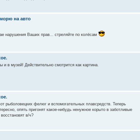
 морю на авто
 нарушения Ваших прав... стреляйте по колёсам
ое.
ы и в музей! Действительно смотрится как картина.
ое.
и от рыболовецких фелюг и вспомогательных плавсредств. Теперь
тересно, опять пригонят какое-нибудь ненужное корыто в заботливые
 восстановят в/ч?