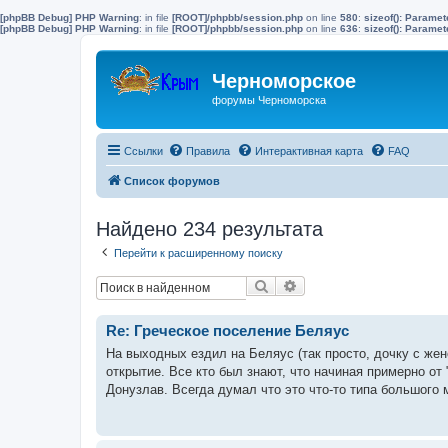
[phpBB Debug] PHP Warning
: in file
[ROOT]/phpbb/session.php
on line
580
:
sizeof(): Parame
[phpBB Debug] PHP Warning
: in file
[ROOT]/phpbb/session.php
on line
636
:
sizeof(): Parame
Черноморское
форумы Черноморска
Ссылки
Правила
Интерактивная карта
FAQ
Список форумов
Найдено 234 результата
Перейти к расширенному поиску
Поиск
Расширенный поиск
Re: Греческое поселение Беляус
На выходных ездил на Беляус (так просто, дочку с же
открытие. Все кто был знают, что начиная примерно от 
Донузлав. Всегда думал что это что-то типа большого 