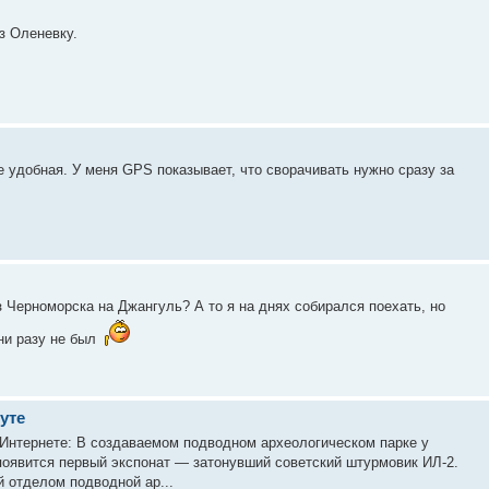
з Оленевку.
е удобная. У меня GPS показывает, что сворачивать нужно сразу за
з Черноморска на Джангуль? А то я на днях собирался поехать, но
ни разу не был
уте
 Интернете: В создаваемом подводном археологическом парке у
 появится первый экспонат — затонувший советский штурмовик ИЛ-2.
 отделом подводной ар...