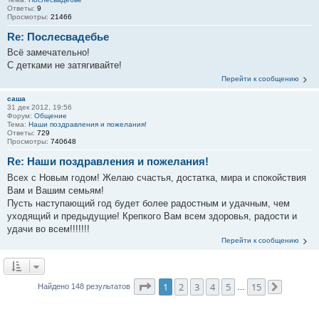
Ответы:
9
Просмотры:
21466
Re: Послесвадебье
Всё замечательно!
С детками не затягивайте!
Перейти к сообщению
саша
31 дек 2012, 19:56
Форум:
Общение
Тема:
Наши поздравления и пожелания!
Ответы:
729
Просмотры:
740648
Re: Наши поздравления и пожелания!
Всех с Новым годом! Желаю счастья, достатка, мира и спокойствия
Вам и Вашим семьям!
Пусть наступающий год будет более радостным и удачным, чем
уходящий и предыдущие! Крепкого Вам всем здоровья, радости и
удачи во всем!!!!!!!
Перейти к сообщению
Страница
1
из
15
1
2
3
4
5
15
Найдено 148 результатов
…
След.