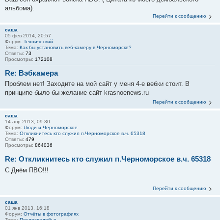
альбома).
Перейти к сообщению
саша
05 фев 2014, 20:57
Форум:
Технический
Тема:
Как бы установить веб-камеру в Черноморске?
Ответы:
73
Просмотры:
172108
Re: Вэбкамера
Проблем нет! Заходите на мой сайт у меня 4-е вебки стоит. В
принципе было бы желание сайт krasnoenews.ru
Перейти к сообщению
саша
14 апр 2013, 09:30
Форум:
Люди и Черноморское
Тема:
Откликнитесь кто служил п.Черноморское в.ч. 65318
Ответы:
479
Просмотры:
864036
Re: Откликнитесь кто служил п.Черноморское в.ч. 65318
С Днём ПВО!!!
Перейти к сообщению
саша
01 янв 2013, 16:18
Форум:
Отчёты в фотографиях
Тема:
Послесвадебье