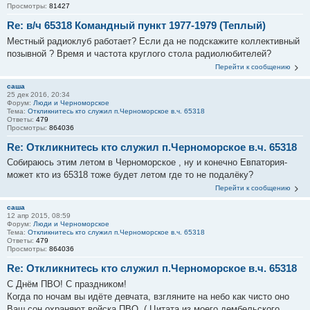
Просмотры:
81427
Re: в/ч 65318 Командный пункт 1977-1979 (Теплый)
Местный радиоклуб работает? Если да не подскажите коллективный
позывной ? Время и частота круглого стола радиолюбителей?
Перейти к сообщению
саша
25 дек 2016, 20:34
Форум:
Люди и Черноморское
Тема:
Откликнитесь кто служил п.Черноморское в.ч. 65318
Ответы:
479
Просмотры:
864036
Re: Откликнитесь кто служил п.Черноморское в.ч. 65318
Собираюсь этим летом в Черноморское , ну и конечно Евпатория-
может кто из 65318 тоже будет летом где то не подалёку?
Перейти к сообщению
саша
12 апр 2015, 08:59
Форум:
Люди и Черноморское
Тема:
Откликнитесь кто служил п.Черноморское в.ч. 65318
Ответы:
479
Просмотры:
864036
Re: Откликнитесь кто служил п.Черноморское в.ч. 65318
С Днём ПВО! С праздником!
Когда по ночам вы идёте девчата, взгляните на небо как чисто оно
Ваш сон охраняют войска ПВО. ( Цитата из моего дембельского