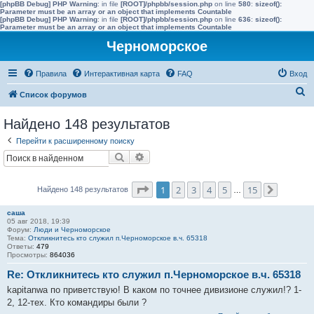
[phpBB Debug] PHP Warning
: in file
[ROOT]/phpbb/session.php
on line
580
:
sizeof():
Parameter must be an array or an object that implements Countable
[phpBB Debug] PHP Warning
: in file
[ROOT]/phpbb/session.php
on line
636
:
sizeof():
Parameter must be an array or an object that implements Countable
Черноморское
Правила
Интерактивная карта
FAQ
Вход
П
Список форумов
о
Найдено 148 результатов
и
Перейти к расширенному поиску
с
Поиск
Расширенный поиск
к
Страница
1
из
15
1
2
3
4
5
15
Найдено 148 результатов
…
След.
саша
05 авг 2018, 19:39
Форум:
Люди и Черноморское
Тема:
Откликнитесь кто служил п.Черноморское в.ч. 65318
Ответы:
479
Просмотры:
864036
Re: Откликнитесь кто служил п.Черноморское в.ч. 65318
kapitanwa по приветствую! В каком по точнее дивизионе служил!? 1-
2, 12-тех. Кто командиры были ?