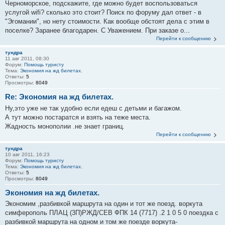
Черноморское, подскажите, где можно будет воспользоваться
услугой wifi? сколько это стоит? Поиск по форуму дал ответ - в
"Эгомании", но нету стоимости. Как вообще обстоят дела с этим в
поселке? Заранее благодарен. С Уважением. При заказе о...
Перейти к сообщению
тундра
11 авг 2011, 08:30
Форум:
Помощь туристу
Тема:
Экономия на жд билетах.
Ответы:
5
Просмотры:
8049
Re: Экономия на жд билетах.
Ну,это уже не так удобно если едеш с детьми и багажом.
А тут можно постаратся и взять на теже места.
Жадность монополии .не знает границ.
Перейти к сообщению
тундра
10 авг 2011, 16:23
Форум:
Помощь туристу
Тема:
Экономия на жд билетах.
Ответы:
5
Просмотры:
8049
Экономия на жд билетах.
Экономим ,разбивкой маршрута на один и тот же поезд. воркута
симферополь ПЛАЦ (3П)РЖД/СЕВ ФПК 14 (7717) .2 1 0 5 0 поездка с
разбивкой маршрута на одном и том же поезде воркута-