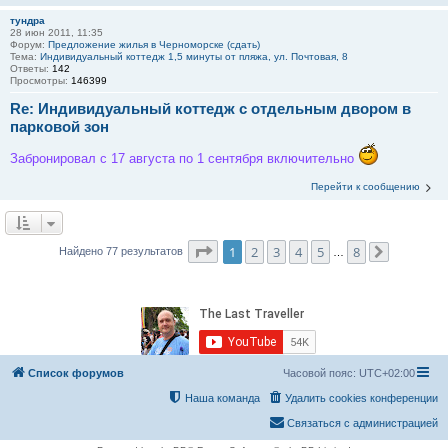
тундра
28 июн 2011, 11:35
Форум:
Предложение жилья в Черноморске (сдать)
Тема:
Индивидуальный коттедж 1,5 минуты от пляжа, ул. Почтовая, 8
Ответы:
142
Просмотры:
146399
Re: Индивидуальный коттедж с отдельным двором в
парковой зон
Забронировал с 17 августа по 1 сентября включительно
Перейти к сообщению
Страница
1
из
8
1
2
3
4
5
8
Найдено 77 результатов
…
След.
Список форумов
Часовой пояс:
UTC+02:00
Наша команда
Удалить cookies конференции
Связаться с администрацией