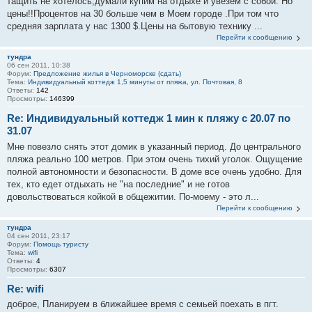
тащить не хотелось,думали купим на отдыхе и увезем с собой. Но
цены!!Процентов на 30 больше чем в Моем городе .При том что
средняя зарплата у нас 1300 $.Цены на бытовую технику ...
Перейти к сообщению
тундра
06 сен 2011, 10:38
Форум:
Предложение жилья в Черноморске (сдать)
Тема:
Индивидуальный коттедж 1,5 минуты от пляжа, ул. Почтовая, 8
Ответы:
142
Просмотры:
146399
Re: Индивидуальный коттедж 1 мин к пляжу с 20.07 по
31.07
Мне повезло снять этот домик в указанный период. До центрального
пляжа реально 100 метров. При этом очень тихий уголок. Ощущение
полной автономности и безопасности. В доме все очень удобно. Для
тех, кто едет отдыхать не "на последние" и не готов
довольствоваться койкой в общежитии. По-моему - это л...
Перейти к сообщению
тундра
04 сен 2011, 23:17
Форум:
Помощь туристу
Тема:
wifi
Ответы:
4
Просмотры:
6307
Re: wifi
доброе, Планируем в ближайшее время с семьей поехать в пгт.