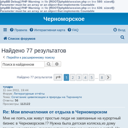
[phpBB Debug] PHP Warning
: in file
[ROOT]/phpbb/session.php
on line
580
:
sizeof():
Parameter must be an array or an object that implements Countable
[phpBB Debug] PHP Warning
: in file
[ROOT]/phpbb/session.php
on line
636
:
sizeof():
Parameter must be an array or an object that implements Countable
Черноморское
Правила
Интерактивная карта
FAQ
Вход
П
Список форумов
о
Найдено 77 результатов
и
Перейти к расширенному поиску
с
Поиск
Расширенный поиск
к
Страница
1
из
8
1
2
3
4
5
8
Найдено 77 результатов
…
След.
тундра
11 сен 2011, 19:44
Форум:
Литературные отчёты
Тема:
Сочетание цивилизации и природы на Тарханкуте
Ответы:
56
Просмотры:
112122
Re: Мои впечатления от отдыха в Черноморском
Мне не поять,как живут простые люди не завязанные на курортный
бизнес в Черноморском.!? Нужна была детская коляска,из дому