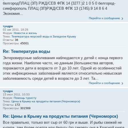
белгородПЛАЦ (3П) РЖД/СЕВ ФПК 14 (3277.)2 1 0 5 0 белгород-
симферополь ПЛАЦ (3П)РЖД/СЕВ ФПК 13 (1745).9 14 8 6 4
Экономия...
Перейти к сообщению
тундра
02 авг 2011, 18:26
Форум:
Новости и жизнь
Тема:
Температура морской воды в Западном Крыму
Ответы:
36
Просмотры:
45001
Re: Температура воды
Энтеровирусные заболевания наблюдаются у детей с конца первого
года жизни. Наиболее часто, но данным (большинства авторов,
поражаются дети в возрасте от 3 до 10 лет. Одной из особенностей
этих инфекционных заболеваний является относительно невысокая
заболеваемость среди детей в возрасте до 3 лет. Та...
Перейти к сообщению
тундра
15 июл 2011, 10:53
Форум:
Помощь туристу
Тема:
Цены в Крыму на продукты питания (Черноморск)
Ответы:
172
Просмотры:
301569
Re: Цены в Крыму на продукты питания (Черноморск)
Все правильно, только вот сыр от 60 грн и выше. И рыбы свежей не
купите, тем более осетра или белугу (по секрету она в Красной книге