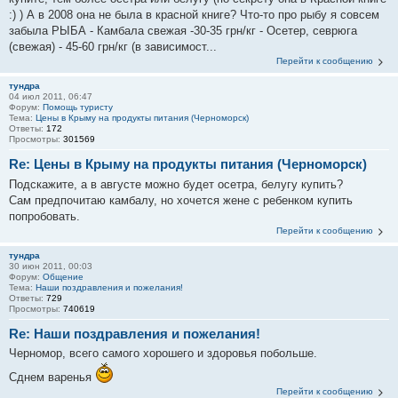
:) ) А в 2008 она не была в красной книге? Что-то про рыбу я совсем
забыла РЫБА - Камбала свежая -30-35 грн/кг - Осетер, севрюга
(свежая) - 45-60 грн/кг (в зависимост...
Перейти к сообщению
тундра
04 июл 2011, 06:47
Форум:
Помощь туристу
Тема:
Цены в Крыму на продукты питания (Черноморск)
Ответы:
172
Просмотры:
301569
Re: Цены в Крыму на продукты питания (Черноморск)
Подскажите, а в августе можно будет осетра, белугу купить?
Сам предпочитаю камбалу, но хочется жене с ребенком купить
попробовать.
Перейти к сообщению
тундра
30 июн 2011, 00:03
Форум:
Общение
Тема:
Наши поздравления и пожелания!
Ответы:
729
Просмотры:
740619
Re: Наши поздравления и пожелания!
Черномор, всего самого хорошего и здоровья побольше.
Сднем варенья
Перейти к сообщению