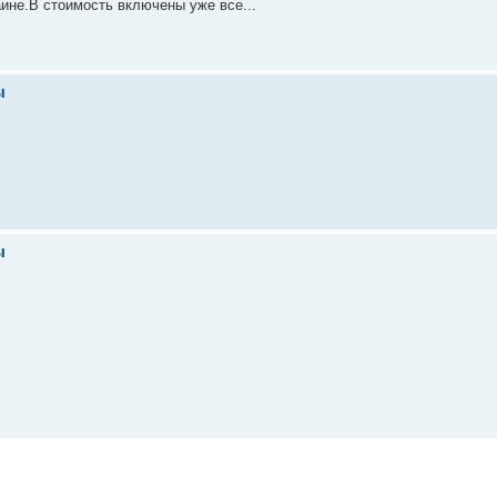
аине.В стоимость включены уже все...
ы
ы