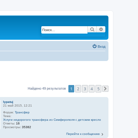
Поиск
Расширенный по
Вход
1
2
3
4
5
Найдено 49 результатов
След.
lypatuj
21 май 2015, 12:21
Форум:
Трансфер
Тема:
Услуги недорогого трансфера из Симферополя с детским кресло
Ответы:
16
Просмотры:
35382
Перейти к сообщению