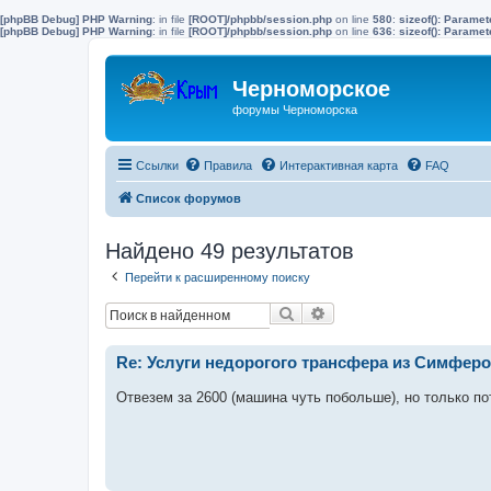
[phpBB Debug] PHP Warning
: in file
[ROOT]/phpbb/session.php
on line
580
:
sizeof(): Parame
[phpBB Debug] PHP Warning
: in file
[ROOT]/phpbb/session.php
on line
636
:
sizeof(): Parame
Черноморское
форумы Черноморска
Ссылки
Правила
Интерактивная карта
FAQ
Список форумов
Найдено 49 результатов
Перейти к расширенному поиску
Поиск
Расширенный поиск
Re: Услуги недорогого трансфера из Симферо
Отвезем за 2600 (машина чуть побольше), но только по