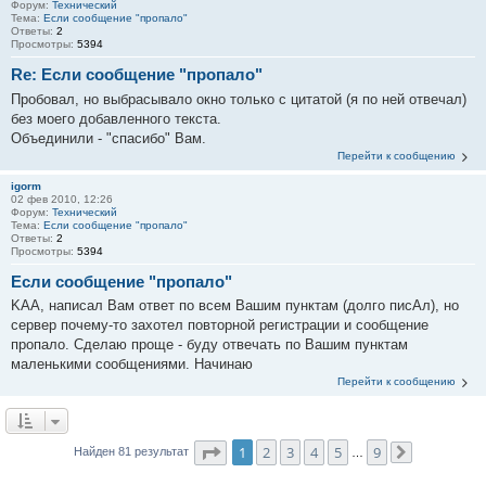
Форум:
Технический
Тема:
Если сообщение "пропало"
Ответы:
2
Просмотры:
5394
Re: Если сообщение "пропало"
Пробовал, но выбрасывало окно только с цитатой (я по ней отвечал)
без моего добавленного текста.
Объединили - "спасибо" Вам.
Перейти к сообщению
igorm
02 фев 2010, 12:26
Форум:
Технический
Тема:
Если сообщение "пропало"
Ответы:
2
Просмотры:
5394
Если сообщение "пропало"
KAA, написал Вам ответ по всем Вашим пунктам (долго писАл), но
сервер почему-то захотел повторной регистрации и сообщение
пропало. Сделаю проще - буду отвечать по Вашим пунктам
маленькими сообщениями. Начинаю
Перейти к сообщению
Страница
1
из
9
1
2
3
4
5
9
Найден 81 результат
…
След.