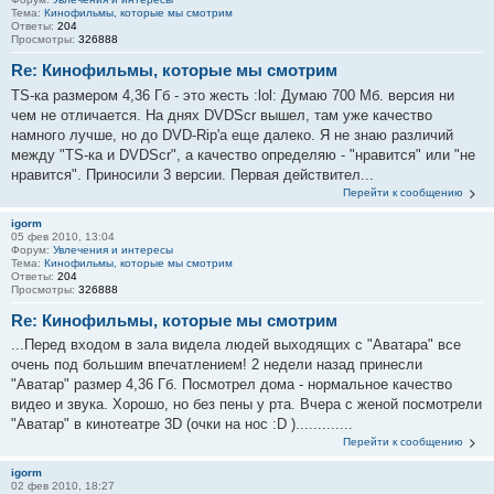
Тема:
Кинофильмы, которые мы смотрим
Ответы:
204
Просмотры:
326888
Re: Кинофильмы, которые мы смотрим
TS-ка размером 4,36 Гб - это жесть :lol: Думаю 700 Мб. версия ни
чем не отличается. На днях DVDScr вышел, там уже качество
намного лучше, но до DVD-Rip'a еще далеко. Я не знаю различий
между "TS-ка и DVDScr", а качество определяю - "нравится" или "не
нравится". Приносили 3 версии. Первая действител...
Перейти к сообщению
igorm
05 фев 2010, 13:04
Форум:
Увлечения и интересы
Тема:
Кинофильмы, которые мы смотрим
Ответы:
204
Просмотры:
326888
Re: Кинофильмы, которые мы смотрим
...Перед входом в зала видела людей выходящих с "Аватара" все
очень под большим впечатлением! 2 недели назад принесли
"Аватар" размер 4,36 Гб. Посмотрел дома - нормальное качество
видео и звука. Хорошо, но без пены у рта. Вчера с женой посмотрели
"Аватар" в кинотеатре 3D (очки на нос :D ).............
Перейти к сообщению
igorm
02 фев 2010, 18:27