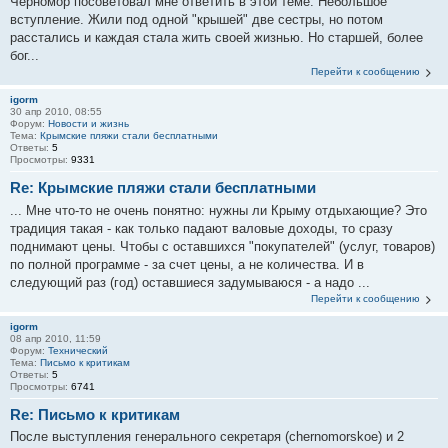
Черномор посоветовал мне ответить в этой теме. Небольшое
вступление. Жили под одной "крышей" две сестры, но потом
расстались и каждая стала жить своей жизнью. Но старшей, более
бог...
Перейти к сообщению
igorm
30 апр 2010, 08:55
Форум:
Новости и жизнь
Тема:
Крымские пляжи стали бесплатными
Ответы:
5
Просмотры:
9331
Re: Крымские пляжи стали бесплатными
... Мне что-то не очень понятно: нужны ли Крыму отдыхающие? Это
традиция такая - как только падают валовые доходы, то сразу
поднимают цены. Чтобы с оставшихся "покупателей" (услуг, товаров)
по полной программе - за счет цены, а не количества. И в
следующий раз (год) оставшиеся задумываюся - а надо ...
Перейти к сообщению
igorm
08 апр 2010, 11:59
Форум:
Технический
Тема:
Письмо к критикам
Ответы:
5
Просмотры:
6741
Re: Письмо к критикам
После выступления генерального секретаря (chernomorskoe) и 2