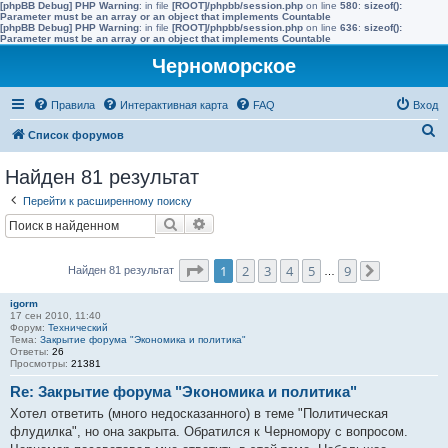
[phpBB Debug] PHP Warning
: in file
[ROOT]/phpbb/session.php
on line
580
:
sizeof():
Parameter must be an array or an object that implements Countable
[phpBB Debug] PHP Warning
: in file
[ROOT]/phpbb/session.php
on line
636
:
sizeof():
Parameter must be an array or an object that implements Countable
Черноморское
Правила
Интерактивная карта
FAQ
Вход
П
Список форумов
о
Найден 81 результат
и
Перейти к расширенному поиску
с
Поиск
Расширенный поиск
к
Страница
1
из
9
1
2
3
4
5
9
Найден 81 результат
…
След.
igorm
17 сен 2010, 11:40
Форум:
Технический
Тема:
Закрытие форума "Экономика и политика"
Ответы:
26
Просмотры:
21381
Re: Закрытие форума "Экономика и политика"
Хотел ответить (много недосказанного) в теме "Политическая
флудилка", но она закрыта. Обратился к Черномору с вопросом.