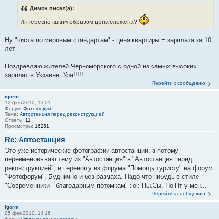
Димон писал(а):
Интересно каким образом цена сложена?
Ну "чиста по мировым стандартам" - цена квартиры = зарплата за 10
лет
Поздравляю жителей Черноморского с одной из самых высоких
зарплат в Украине. Ура!!!!!
Перейти к сообщению
igorm
12 фев 2010, 13:01
Форум:
Фотофорум
Тема:
Автостанция перед реконструкцией
Ответы:
11
Просмотры:
16251
Re: Автостанция
Это уже исторические фотографии автостанции, а потому
переименовываю тему из "Автостанция" в "Автостанция перед
реконструкцией", и переношу из форума "Помощь туристу" на форум
"Фотофорум". Буднично и без размаха. Надо что-нибудь в стиле
"Современники - благодарным потомкам" :lol: Пы.Сы. По Пт у мен...
Перейти к сообщению
igorm
05 фев 2010, 14:16
Форум:
Увлечения и интересы