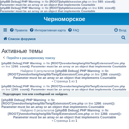
[phpBB Debug] PHP Warning
: in file
[ROOT]/phpbb/session.php
on line
580
:
sizeof():
Parameter must be an array or an object that implements Countable
[phpBB Debug] PHP Warning
: in file
[ROOT]/phpbb/session.php
on line
636
:
sizeof():
Parameter must be an array or an object that implements Countable
Черноморское
Правила
Интерактивная карта
FAQ
Вход
П
Список форумов
о
Активные темы
и
Перейти к расширенному поиску
с
[phpBB Debug] PHP Warning
: in file
[ROOT]/vendor/twig/twig/lib/Twig/Extension/Core.php
к
on line
1266
:
count(): Parameter must be an array or an object that implements Countable
Найдено 0 результатов
[phpBB Debug] PHP Warning
: in file
[ROOT]/vendor/twig/twig/lib/Twig/Extension/Core.php
on line
1266
:
count():
Parameter must be an array or an object that implements Countable
• Страница
1
из
1
[phpBB Debug] PHP Warning
: in file
[ROOT]/vendor/twig/twig/lib/Twig/Extension/Core.php
on line
1266
:
count(): Parameter must be an array or an object that implements Countable
Подходящих тем или сообщений не найдено.
[phpBB Debug] PHP Warning
: in file
[ROOT]/vendor/twig/twig/lib/Twig/Extension/Core.php
on line
1266
:
count():
Parameter must be an array or an object that implements Countable
Найдено 0 результатов
[phpBB Debug] PHP Warning
: in file
[ROOT]/vendor/twig/twig/lib/Twig/Extension/Core.php
on line
1266
:
count():
Parameter must be an array or an object that implements Countable
• Страница
1
из
1