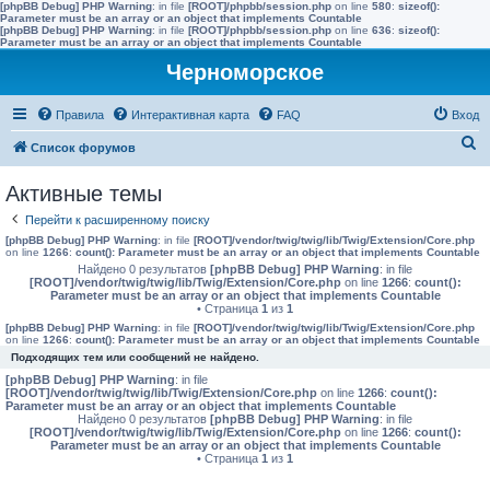
[phpBB Debug] PHP Warning
: in file
[ROOT]/phpbb/session.php
on line
580
:
sizeof():
Parameter must be an array or an object that implements Countable
[phpBB Debug] PHP Warning
: in file
[ROOT]/phpbb/session.php
on line
636
:
sizeof():
Parameter must be an array or an object that implements Countable
Черноморское
Правила
Интерактивная карта
FAQ
Вход
П
Список форумов
о
Активные темы
и
Перейти к расширенному поиску
с
[phpBB Debug] PHP Warning
: in file
[ROOT]/vendor/twig/twig/lib/Twig/Extension/Core.php
к
on line
1266
:
count(): Parameter must be an array or an object that implements Countable
Найдено 0 результатов
[phpBB Debug] PHP Warning
: in file
[ROOT]/vendor/twig/twig/lib/Twig/Extension/Core.php
on line
1266
:
count():
Parameter must be an array or an object that implements Countable
• Страница
1
из
1
[phpBB Debug] PHP Warning
: in file
[ROOT]/vendor/twig/twig/lib/Twig/Extension/Core.php
on line
1266
:
count(): Parameter must be an array or an object that implements Countable
Подходящих тем или сообщений не найдено.
[phpBB Debug] PHP Warning
: in file
[ROOT]/vendor/twig/twig/lib/Twig/Extension/Core.php
on line
1266
:
count():
Parameter must be an array or an object that implements Countable
Найдено 0 результатов
[phpBB Debug] PHP Warning
: in file
[ROOT]/vendor/twig/twig/lib/Twig/Extension/Core.php
on line
1266
:
count():
Parameter must be an array or an object that implements Countable
• Страница
1
из
1