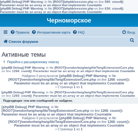
[phpBB Debug] PHP Warning
: in file
[ROOT]/phpbb/session.php
on line
580
:
sizeof():
Parameter must be an array or an object that implements Countable
[phpBB Debug] PHP Warning
: in file
[ROOT]/phpbb/session.php
on line
636
:
sizeof():
Parameter must be an array or an object that implements Countable
Черноморское
Правила
Интерактивная карта
FAQ
Вход
П
Список форумов
о
Активные темы
и
Перейти к расширенному поиску
с
[phpBB Debug] PHP Warning
: in file
[ROOT]/vendor/twig/twig/lib/Twig/Extension/Core.php
к
on line
1266
:
count(): Parameter must be an array or an object that implements Countable
Найдено 0 результатов
[phpBB Debug] PHP Warning
: in file
[ROOT]/vendor/twig/twig/lib/Twig/Extension/Core.php
on line
1266
:
count():
Parameter must be an array or an object that implements Countable
• Страница
1
из
1
[phpBB Debug] PHP Warning
: in file
[ROOT]/vendor/twig/twig/lib/Twig/Extension/Core.php
on line
1266
:
count(): Parameter must be an array or an object that implements Countable
Подходящих тем или сообщений не найдено.
[phpBB Debug] PHP Warning
: in file
[ROOT]/vendor/twig/twig/lib/Twig/Extension/Core.php
on line
1266
:
count():
Parameter must be an array or an object that implements Countable
Найдено 0 результатов
[phpBB Debug] PHP Warning
: in file
[ROOT]/vendor/twig/twig/lib/Twig/Extension/Core.php
on line
1266
:
count():
Parameter must be an array or an object that implements Countable
• Страница
1
из
1