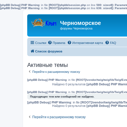
[phpBB Debug] PHP Warning
: in file
[ROOT]/phpbb/session.php
on line
580
:
sizeof(): Parame
[phpBB Debug] PHP Warning
: in file
[ROOT]/phpbb/session.php
on line
636
:
sizeof(): Parame
Черноморское
форумы Черноморска
Ссылки
Правила
Интерактивная карта
FAQ
Список форумов
Активные темы
Перейти к расширенному поиску
[phpBB Debug] PHP Warning
: in file
[ROOT]/vendor/twig/twig/lib/Twig/Ex
Найдено 0 результатов
[phpBB Debug] PHP Warni
[phpBB Debug] PHP Warning
: in file
[ROOT]/vendor/twig/twig/lib/Twig/Ex
Подходящих тем или сообщений не найдено.
[phpBB Debug] PHP Warning
: in file
[ROOT]/vendor/twig/twig/lib/T
Найдено 0 результатов
[phpBB Debug] PHP Warni
Перейти к расширенному поиску