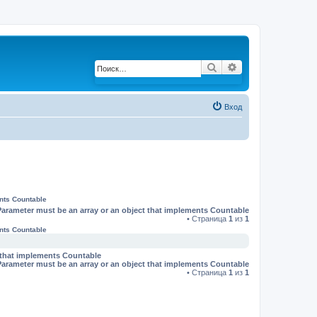
Поиск
Расширенный по
Вход
ents Countable
Parameter must be an array or an object that implements Countable
• Страница
1
из
1
ents Countable
t that implements Countable
Parameter must be an array or an object that implements Countable
• Страница
1
из
1