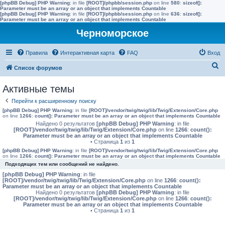
[phpBB Debug] PHP Warning
: in file
[ROOT]/phpbb/session.php
on line
580
:
sizeof():
Parameter must be an array or an object that implements Countable
[phpBB Debug] PHP Warning
: in file
[ROOT]/phpbb/session.php
on line
636
:
sizeof():
Parameter must be an array or an object that implements Countable
Черноморское
Правила
Интерактивная карта
FAQ
Вход
П
Список форумов
о
Активные темы
и
Перейти к расширенному поиску
с
[phpBB Debug] PHP Warning
: in file
[ROOT]/vendor/twig/twig/lib/Twig/Extension/Core.php
к
on line
1266
:
count(): Parameter must be an array or an object that implements Countable
Найдено 0 результатов
[phpBB Debug] PHP Warning
: in file
[ROOT]/vendor/twig/twig/lib/Twig/Extension/Core.php
on line
1266
:
count():
Parameter must be an array or an object that implements Countable
• Страница
1
из
1
[phpBB Debug] PHP Warning
: in file
[ROOT]/vendor/twig/twig/lib/Twig/Extension/Core.php
on line
1266
:
count(): Parameter must be an array or an object that implements Countable
Подходящих тем или сообщений не найдено.
[phpBB Debug] PHP Warning
: in file
[ROOT]/vendor/twig/twig/lib/Twig/Extension/Core.php
on line
1266
:
count():
Parameter must be an array or an object that implements Countable
Найдено 0 результатов
[phpBB Debug] PHP Warning
: in file
[ROOT]/vendor/twig/twig/lib/Twig/Extension/Core.php
on line
1266
:
count():
Parameter must be an array or an object that implements Countable
• Страница
1
из
1